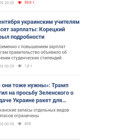
59,9 т.
26 20:20
сентября украинским учителям
сят зарплаты: Корецкий
рыл подробности
ременно с повышением зарплат
огам правительство объявило об
ении студенческих стипендий
1,8 т.
26 00:29
 они тоже нужны»: Трамп
тил на просьбу Зеленского о
даче Украине ракет для
ot
канские запасы отдельных видов
ипасов ограничены
408
26 00:59