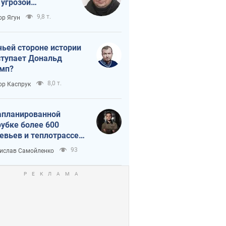
 угрозой
тическая
9,8 т.
ор Ягун
истика
чьей стороне истории
тупает Дональд
мп?
8,0 т.
ор Каспрук
апланированной
убке более 600
евьев и теплотрассе:
 происходит на
93
ислав Самойленко
емках в Киеве