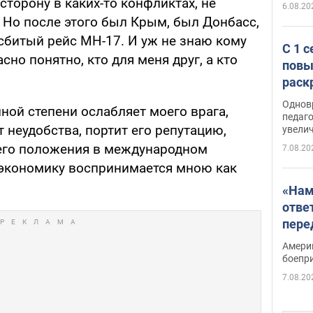
сторону в каких-то конфликтах, не
6.08.20
 Но после этого был Крым, был Донбасс,
сбитый рейс МН-17. И уж не знаю кому
С 1 
асно понятно, кто для меня друг, а кто
повы
раск
Однов
иной степени ослабляет моего врага,
педаг
т неудобства, портит его репутацию,
увелич
его положения в международном
7.08.20
 экономику воспринимается мною как
«Нам
отве
пере
Patri
Амери
боепр
7.08.20