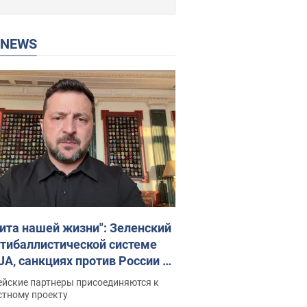
P NEWS
ита нашей жизни": Зеленский
нтибаллистической системе
JA, санкциях против России и
ержке аграриев. Видео
ейские партнеры присоединяются к
стному проекту