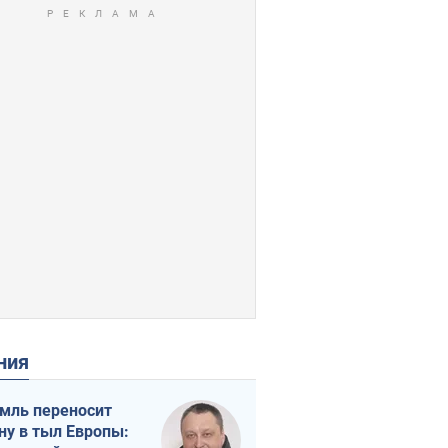
ения
мль переносит
ну в тыл Европы: