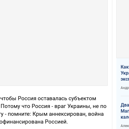
Как
Укр
экс
неф
Андр
 чтобы Россия оставалась субъектом
Два
 Потому что Россия - враг Украины, не по
Маг
ту - помните: Крым аннексирован, война
кал
рофинансирована Россией.
Алек