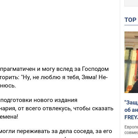
TO
прагматичен и могу вслед за Господом
орить: "Ну, не люблю я тебя, Зяма! Не-
снюсь.
т подготовки нового издания
"Защ
нария, от всего отвлекусь, чтобы сказать
об а
ремена!
FREY
подд
Европ
могли переживать за дела соседа, за его
совме