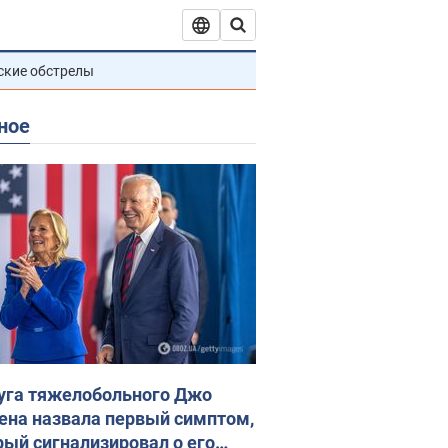
ские обстрелы
ное
уга тяжелобольного Джо
ена назвала первый симптом,
рый сигнализировал о его