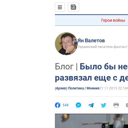
Герои войны
Ян Валетов
Украинский писатель-фантаст 
Блог |
Было бы не
развязал еще с д
(Архив) Политика / Мнения
27.11.2015 22:16
548