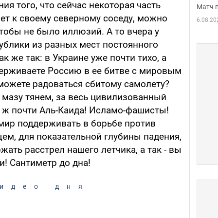
ия того, что сейчас некоторая часть
Матч 
т к своему северному соседу, можно
6.08.20
тобы не было иллюзий. А то вчера у
публики из разных мест постоянного
к же так: в Украине уже почти тихо, а
держиваете Россию в ее битве с мировым
можете радоваться сбитому самолету?
ь, мазу тянем, за весь цивилизованный
и ж почти Аль-Каида! Исламо-фашисты!
мир поддерживать в борьбе против
ем, для показательной глубины падения,
жать расстрел нашего летчика, а так - вы
и! Сантиметр до дна!
идео дня