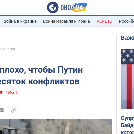
Война в Украине
Война Израиля и Ирана
VENETO
Россий
Важ
и блогер
плохо, чтобы Путин
есяток конфликтов
186,9 т.
Супр
Байд
кото