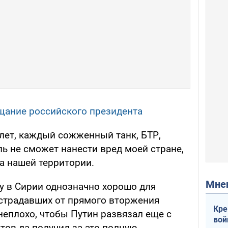
щание российского президента
лет, каждый сожженный танк, БТР,
ь не сможет нанести вред моей стране,
а нашей территории.
Мн
ну в Сирии однозначно хорошо для
острадавших от прямого вторжения
Кре
неплохо, чтобы Путин развязал еще с
вой
тов да получил за это полную