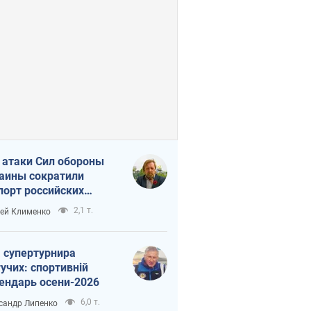
 атаки Сил обороны
аины сократили
порт российских
тепродуктов
2,1 т.
ей Клименко
 супертурнира
учих: спортивній
ендарь осени-2026
6,0 т.
сандр Липенко