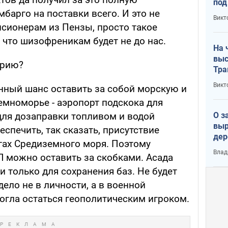
под
барго на поставки всего. И это не
кри
Викт
лог
нсионерам из Пензы, просто такое
 что шизофреникам будет не до нас.
На 
выс
ирию?
Тра
Викт
енный шанс оставить за собой морскую и
емноморье - аэропорт подскока для
О з
для дозаправки топливом и водой
выр
спечить, так сказать, присутствие
дер
егах Средиземного моря. Поэтому
что
Влад
Л можно оставить за скобками. Асада
Тер
и только для сохранения баз. Не будет
 дело не в личности, а в военной
огла остаться геополитическим игроком.