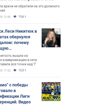
ессивном" раке
а врачи не обратили на это должного
ния
15,6 т.
26 12:46
ск Леси Никитюк в
атах обернулся
далом: почему
ущую
раведливо
нитость вышла на
йтили
ю коммуникацию в сети
тавила все точки над "i"
12,5 т.
26 17:32
амо" с победы
товало в
ификации Лиги
еренций. Видео