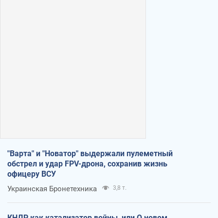
"Варта" и "Новатор" выдержали пулеметный
обстрел и удар FPV-дрона, сохранив жизнь
офицеру ВСУ
Украинская Бронетехника
3,8 т.
КНДР как катализатор войны, или О новом