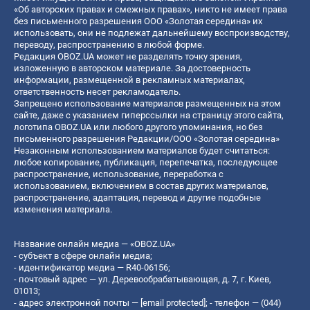
«Об авторских правах и смежных правах», никто не имеет права
без письменного разрешения ООО «Золотая середина» их
использовать, они не подлежат дальнейшему воспроизводству,
переводу, распространению в любой форме.
Редакция OBOZ.UA может не разделять точку зрения,
изложенную в авторском материале. За достоверность
информации, размещенной в рекламных материалах,
ответственность несет рекламодатель.
Запрещено использование материалов размещенных на этом
сайте, даже с указанием гиперссылки на страницу этого сайта,
логотипа OBOZ.UA или любого другого упоминания, но без
письменного разрешения Редакции/ООО «Золотая середина»
Незаконным использованием материалов будет считаться:
любое копирование, публикация, перепечатка, последующее
распространение, использование, переработка с
использованием, включением в состав других материалов,
распространение, адаптация, перевод и другие подобные
изменения материала.
Название онлайн медиа — «OBOZ.UA»
- субъект в сфере онлайн медиа;
- идентификатор медиа — R40-06156;
- почтовый адрес — ул. Деревообрабатывающая, д. 7, г. Киев,
01013;
- адрес электронной почты —
[email protected]
; - телефон — (044)