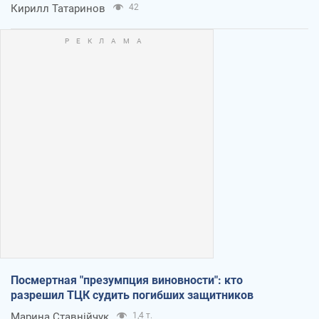
Кирилл Татаринов
42
Посмертная "презумпция виновности": кто
разрешил ТЦК судить погибших защитников
Марина Ставнійчук
1,4 т.