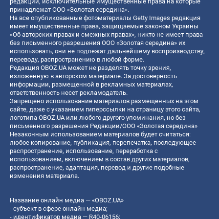
редакции, исключительные имущественные права на которые
принадлежат ООО «Золотая середина».
На все опубликованные фотоматериалы Getty Images редакция
имеет имущественные права, защищаемые законом Украины
«Об авторских правах и смежных правах», никто не имеет права
без письменного разрешения ООО «Золотая середина» их
использовать, они не подлежат дальнейшему воспроизводству,
переводу, распространению в любой форме.
Редакция OBOZ.UA может не разделять точку зрения,
изложенную в авторском материале. За достоверность
информации, размещенной в рекламных материалах,
ответственность несет рекламодатель.
Запрещено использование материалов размещенных на этом
сайте, даже с указанием гиперссылки на страницу этого сайта,
логотипа OBOZ.UA или любого другого упоминания, но без
письменного разрешения Редакции/ООО «Золотая середина»
Незаконным использованием материалов будет считаться:
любое копирование, публикация, перепечатка, последующее
распространение, использование, переработка с
использованием, включением в состав других материалов,
распространение, адаптация, перевод и другие подобные
изменения материала.
Название онлайн медиа — «OBOZ.UA»
- субъект в сфере онлайн медиа;
- идентификатор медиа — R40-06156;