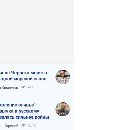
яева Черного моря: о
ацкой морской славе
411
 Кирпичев
коление оливье":
вычка к русскому
залась сильнее войны
2,6 т.
ан Горовой