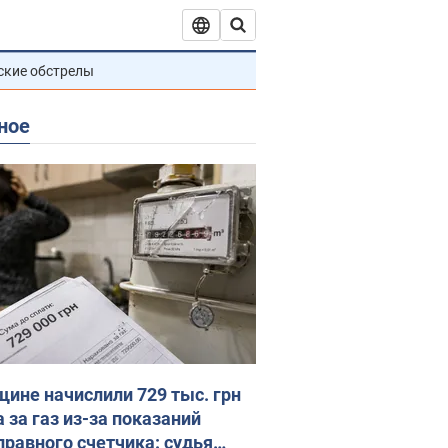
ские обстрелы
ное
ине начислили 729 тыс. грн
 за газ из-за показаний
правного счетчика: судья