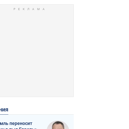
ения
мль переносит