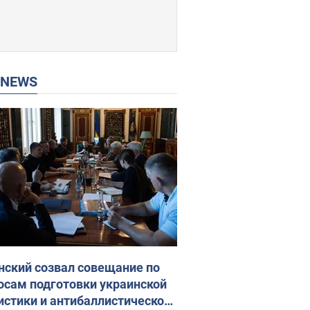
P NEWS
нский созвал совещание по
осам подготовки украинской
истики и антибаллистической