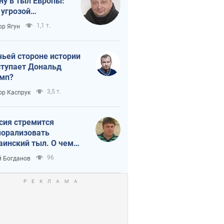
ну в тыл Европы:
 угрозой
тическая
1,1 т.
ор Ягун
истика
чьей стороне истории
тупает Дональд
мп?
3,5 т.
ор Каспрук
сия стремится
орализовать
аинский тыл. О чем
ит себе напомнить
96
 Богданов