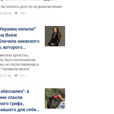
с неожиданное решение
ли платить долг из-за доначисления
7,8 т.
26 09:53
 Украина напала!"
на Вояж
блачила киевского
, которого
омбировали": он
метила артистка,
 русского не знал,
ель был поклонником
ы, но после переезда в
перь хочет
 "промыли мозги"
цида украинцев
5,1 т.
26 11:42
 обессилен": в
ине спасли
ного грифа,
авшего для себя