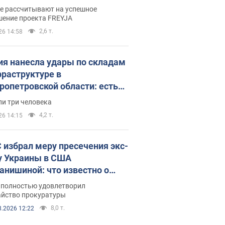
раммы FREYJA: какие
ве рассчитывают на успешное
ния готовятся
шение проекта FREYJA
2,6 т.
26 14:58
ия нанесла удары по складам
фраструктуре в
ропетровской области: есть
бшие и раненые. Фото
ли три человека
4,2 т.
26 14:15
 избрал меру пресечения экс-
у Украины в США
анишиной: что известно о
е полностью удовлетворил
айство прокуратуры
8,0 т.
8.2026 12:22