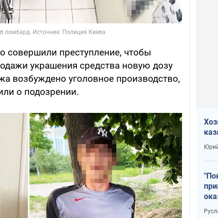
о совершили преступление, чтобы
родажи украшения средства новую дозу
ежа возбуждено уголовное производство,
ли о подозрении.
Хоз
каз
Юрий
"По
при
ока
Русл