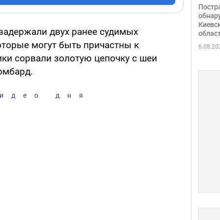
нети
Постр
Фото
обнар
Киевс
задержали двух ранее судимых
облас
торые могут быть причастны к
6.08.20
ки сорвали золотую цепочку с шеи
омбард.
идео дня