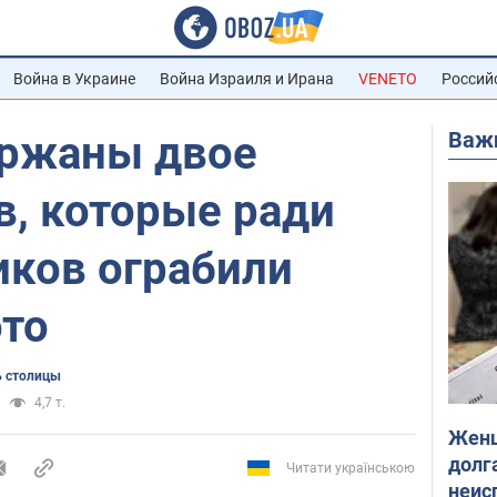
Война в Украине
Война Израиля и Ирана
VENETO
Россий
Важ
ержаны двое
в, которые ради
иков ограбили
то
 столицы
4,7 т.
Женщ
долга
Читати українською
неис