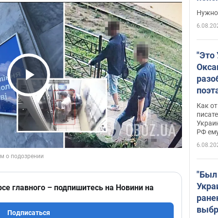
выне
Нужно 
6.08.20
"Это
Окса
разо
Play Video
поэта
"заз
Как от
даже
писат
Украин
а те
РФ ему
гено
6.08.20
"Был
Укра
рсе главного – подпишитесь на Новини на
ране
выбр
Подписаться