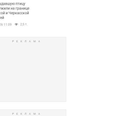
пичный маршрут.
адавшую птицу
ужили на границе
кой и Черкасской
тей
2,5 т.
26 11:09