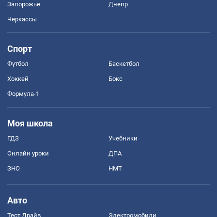
Запорожье
Днепр
Черкассы
Спорт
Футбол
Баскетбол
Хоккей
Бокс
Формула-1
Моя школа
ГДЗ
Учебники
Онлайн уроки
ДПА
ЗНО
НМТ
Авто
Тест Драйв
Электромобили