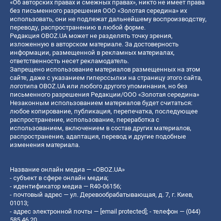
«Об авторских правах и смежных правах», никто не имеет права
без письменного разрешения ООО «Золотая середина» их
использовать, они не подлежат дальнейшему воспроизводству,
переводу, распространению в любой форме.
Редакция OBOZ.UA может не разделять точку зрения,
изложенную в авторском материале. За достоверность
информации, размещенной в рекламных материалах,
ответственность несет рекламодатель.
Запрещено использование материалов размещенных на этом
сайте, даже с указанием гиперссылки на страницу этого сайта,
логотипа OBOZ.UA или любого другого упоминания, но без
письменного разрешения Редакции/ООО «Золотая середина»
Незаконным использованием материалов будет считаться:
любое копирование, публикация, перепечатка, последующее
распространение, использование, переработка с
использованием, включением в состав других материалов,
распространение, адаптация, перевод и другие подобные
изменения материала.
Название онлайн медиа — «OBOZ.UA»
- субъект в сфере онлайн медиа;
- идентификатор медиа — R40-06156;
- почтовый адрес — ул. Деревообрабатывающая, д. 7, г. Киев,
01013;
- адрес электронной почты —
[email protected]
; - телефон — (044)
585 46 20