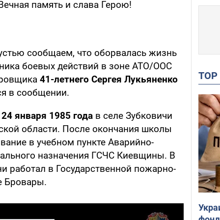
Вечная память и слава Герою!
устью сообщаем, что оборвалась жизнь
тника боевых действий в зоне АТО/ООС
TO
кировщика
41-летнего Сергея Лукьяненко
ся в сообщении.
 24 января 1985 года
в селе Зубковичи
ской области. После окончания школы
вание в учебном пункте Аварийно-
иального назначения ГСЧС Киевщины. В
ни работал в Государственной пожарно-
е Бровары.
Укра
фонд