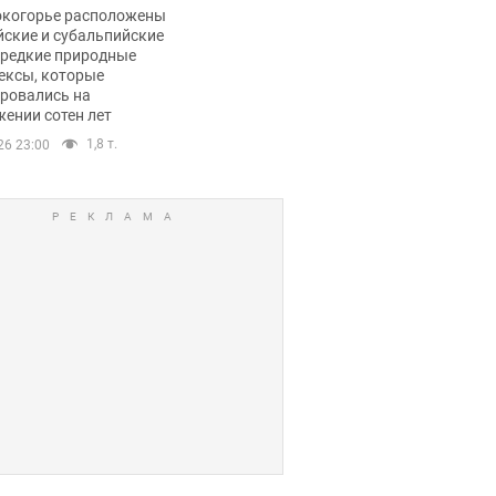
ли тревогу
окогорье расположены
йские и субальпийские
 редкие природные
ексы, которые
ровались на
ении сотен лет
1,8 т.
26 23:00