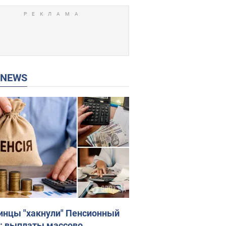
P NEWS
инцы "хакнули" Пенсионный
: выплаты массово