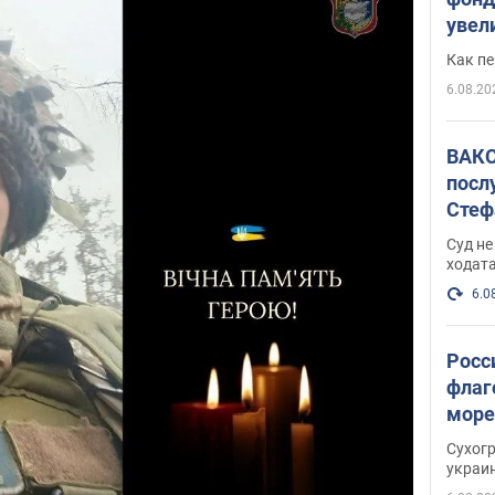
увел
не х
Как п
6.08.20
ВАКС
посл
Стеф
деле
Суд н
ходат
6.0
Росс
флаг
море
пост
Сухог
украи