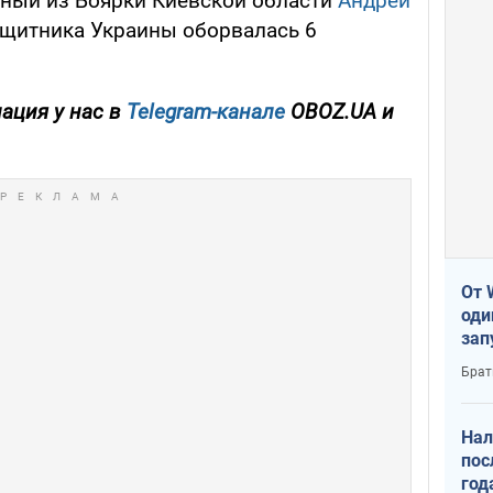
нный из Боярки Киевской области
Андрей
ащитника Украины оборвалась 6
ация у нас в
Telegram-канале
OBOZ.UA и
От 
оди
зап
реа
Брат
Нал
пос
год