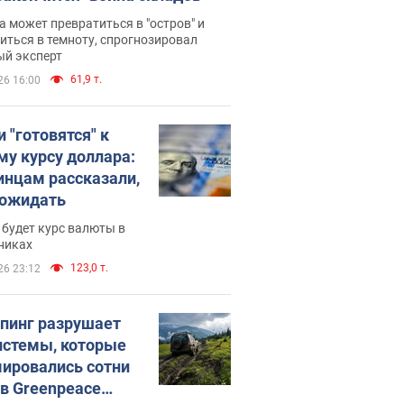
 может превратиться в "остров" и
иться в темноту, спрогнозировал
ый эксперт
61,9 т.
26 16:00
 "готовятся" к
му курсу доллара:
инцам рассказали,
 ожидать
будет курс валюты в
никах
123,0 т.
26 23:12
пинг разрушает
истемы, которые
ировались сотни
 в Greenpeace