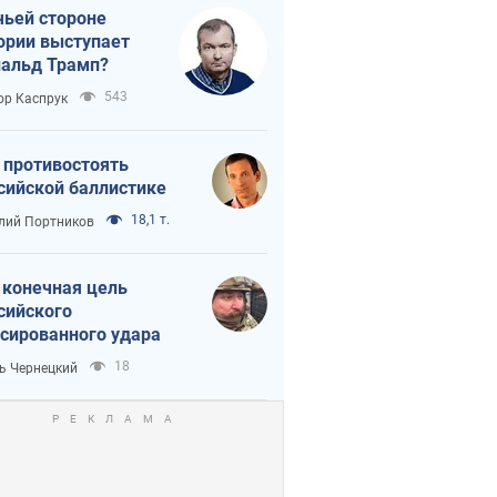
чьей стороне
ории выступает
альд Трамп?
543
ор Каспрук
 противостоять
сийской баллистике
18,1 т.
лий Портников
 конечная цель
сийского
сированного удара
18
ь Чернецкий