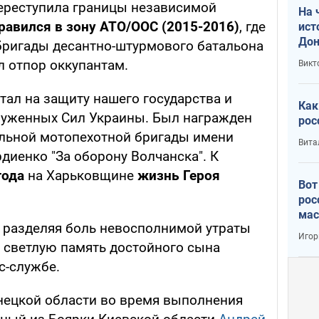
переступила границы независимой
На 
равился в зону АТО/ООС (2015-2016)
, где
ист
Дон
 бригады десантно-штурмового батальона
л отпор оккупантам.
Викт
стал на защиту нашего государства и
Как
руженных Сил Украины. Был награжден
рос
ельной мотопехотной бригады имени
Вита
диенко "За оборону Волчанска". К
года
на Харьковщине
жизнь Героя
Вот
рос
мас
, разделяя боль невосполнимой утраты
Игор
я светлую память достойного сына
с-службе.
нецкой области во время выполнения