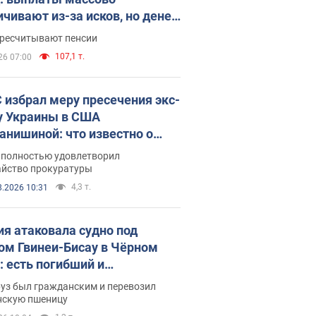
ичивают из-за исков, но денег
ватает
ересчитывают пенсии
107,1 т.
26 07:00
 избрал меру пресечения экс-
у Украины в США
анишиной: что известно о
е полностью удовлетворил
айство прокуратуры
4,3 т.
8.2026 10:31
ия атаковала судно под
ом Гвинеи-Бисау в Чёрном
: есть погибший и
радавшие
руз был гражданским и перевозил
нскую пшеницу