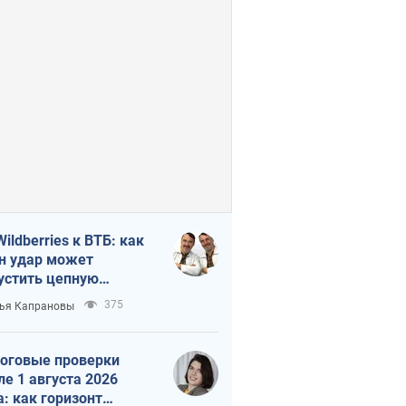
Wildberries к ВТБ: как
н удар может
устить цепную
кцию в России
375
ья Капрановы
оговые проверки
ле 1 августа 2026
а: как горизонт