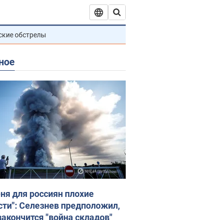
ские обстрелы
ное
еня для россиян плохие
сти": Селезнев предположил,
закончится "война складов"