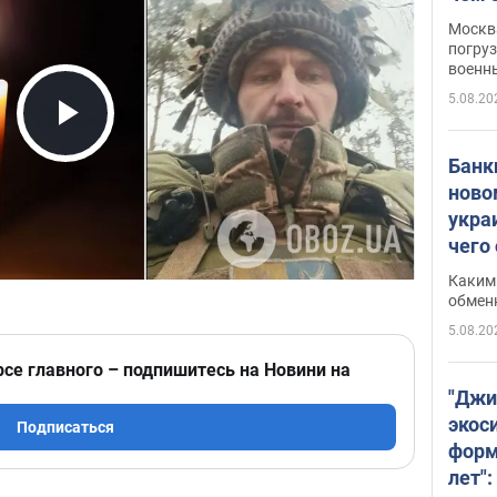
Москва
погруз
военн
5.08.20
Play Video
Банки
ново
укра
чего
Каким 
обмен
5.08.20
рсе главного – подпишитесь на Новини на
"Джи
экос
Подписаться
форм
лет":