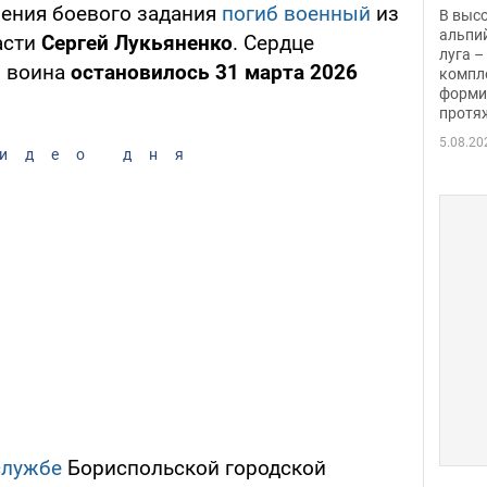
заби
ения боевого задания
погиб военный
из
В выс
альпи
асти
Сергей Лукьяненко
. Сердце
луга –
о воина
остановилось 31 марта 2026
компл
форми
протяж
5.08.20
идео дня
службе
Бориспольской городской