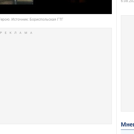
6.08.20
Мн