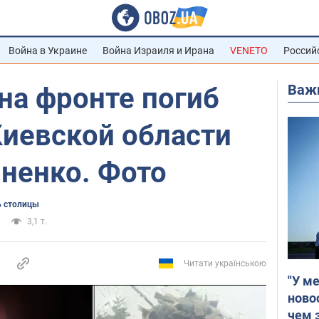
Война в Украине
Война Израиля и Ирана
VENETO
Россий
Важ
 на фронте погиб
Киевской области
ненко. Фото
 столицы
3,1 т.
Читати українською
"У м
ново
чем 