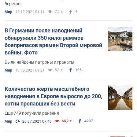
берегов
7,5 т.
4
Мир
13.12.2021 01:11
В Германии после наводнений
обнаружили 350 килограммов
боеприпасов времен Второй мировой
войны. Фото
Были найдены патроны и гранаты
5,8 т.
106
Мир
18.08.2021 09:21
Количество жертв масштабного
наводнения в Европе выросло до 200,
сотни пропавших без вести
Еще 749 получили ранения
68,2 т.
4297
Мир
20.07.2021 07:46