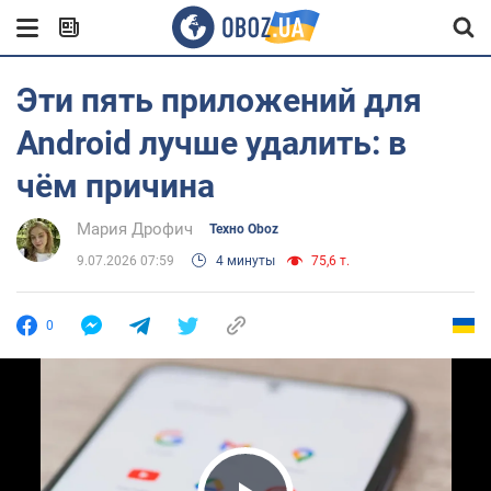
Эти пять приложений для
Android лучше удалить: в
чём причина
Мария Дрофич
Техно Oboz
9.07.2026 07:59
4 минуты
75,6 т.
0