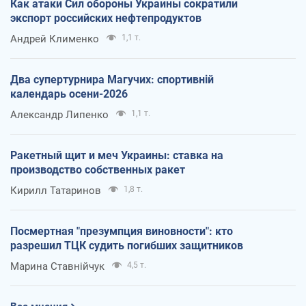
Как атаки Сил обороны Украины сократили
экспорт российских нефтепродуктов
Андрей Клименко
1,1 т.
Два супертурнира Магучих: спортивній
календарь осени-2026
Александр Липенко
1,1 т.
Ракетный щит и меч Украины: ставка на
производство собственных ракет
Кирилл Татаринов
1,8 т.
Посмертная "презумпция виновности": кто
разрешил ТЦК судить погибших защитников
Марина Ставнійчук
4,5 т.