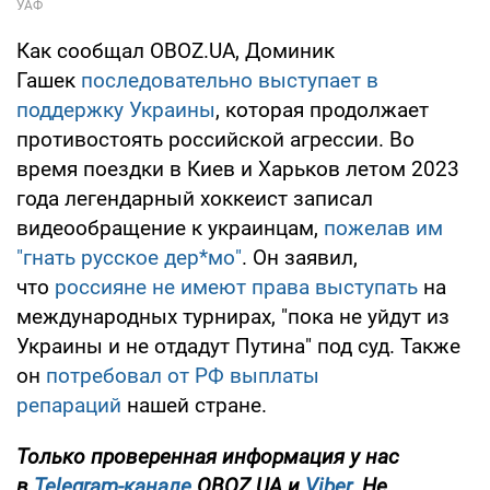
Как сообщал OBOZ.UA, Доминик
Гашек
последовательно выступает в
поддержку Украины
, которая продолжает
противостоять российской агрессии. Во
время поездки в Киев и Харьков летом 2023
года легендарный хоккеист записал
видеообращение к украинцам,
пожелав им
"гнать русское дер*мо"
. Он заявил,
что
россияне не имеют права выступать
на
международных турнирах, "пока не уйдут из
Украины и не отдадут Путина" под суд. Также
он
потребовал от РФ выплаты
репараций
нашей стране.
Только проверенная информация у нас
в
Telegram-канале
OBOZ.UA и
Viber
. Не