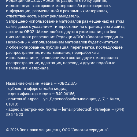
Редакция OBOZ.UA может не разделять точку зрения,
изложенную в авторском материале. За достоверность
информации, размещенной в рекламных материалах,
ответственность несет рекламодатель.
Запрещено использование материалов размещенных на этом
сайте, даже с указанием гиперссылки на страницу этого сайта,
логотипа OBOZ.UA или любого другого упоминания, но без
письменного разрешения Редакции/ООО «Золотая середина»
Незаконным использованием материалов будет считаться:
любое копирование, публикация, перепечатка, последующее
распространение, использование, переработка с
использованием, включением в состав других материалов,
распространение, адаптация, перевод и другие подобные
изменения материала.
Название онлайн медиа — «OBOZ.UA»
- субъект в сфере онлайн медиа;
- идентификатор медиа — R40-06156;
- почтовый адрес — ул. Деревообрабатывающая, д. 7, г. Киев,
01013;
- адрес электронной почты —
[email protected]
; - телефон — (044)
585 46 20
© 2026 Все права защищены, ООО "Золотая середина".