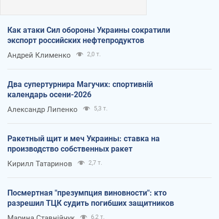
Как атаки Сил обороны Украины сократили
экспорт российских нефтепродуктов
Андрей Клименко
2,0 т.
Два супертурнира Магучих: спортивній
календарь осени-2026
Александр Липенко
5,3 т.
Ракетный щит и меч Украины: ставка на
производство собственных ракет
Кирилл Татаринов
2,7 т.
Посмертная "презумпция виновности": кто
разрешил ТЦК судить погибших защитников
Марина Ставнійчук
6,2 т.