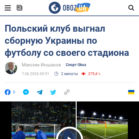
Польский клуб выгнал
сборную Украины по
футболу со своего стадиона
Максим Иншаков
Спорт Oboz
7.06.2026 09:51
2 минуты
379,4 т.
0