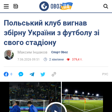
Польський клуб вигнав
збірну України з футболу зі
свого стадіону
Максим Іншаков
Спорт Oboz
7.06.2026 09:51
2 хвилини
379,4 т.
0
РУС