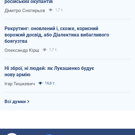
російських окупантів
Дмитро Снєгирьов
1,7 т.
Рекрутинг: оновлений і, схоже, корисний
ворожий досвід, або Діалектика вибагливого
боягузтва
Олександр Кірш
1,7 т.
Ні зброї, ні людей: як Лукашенко будує
нову армію
Ігар Тишкевич
16,6 т.
Всі думки