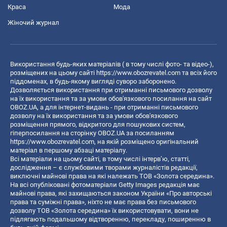
Краса
Мода
Жіночий журнал
Використання будь-яких матеріалів ( в тому числі фото- та відео-),
розміщених на цьому сайті
https://www.obozrevatel.com
та всіх його
піддоменах, в будь-якому вигляді суворо заборонено.
Дозволяється використання при отриманні письмового дозволу
на їх використання та за умови обов'язкового посилання на сайт
OBOZ.UA, а для інтернет-видань - при отриманні письмового
дозволу на їх використання та за умови обов'язкового
розміщення прямого, відкритого для пошукових систем,
гіперпосилання на сторінку OBOZ.UA за посиланням
https://www.obozrevatel.com
, на якій розміщено оригінальний
матеріал в першому абзаці матеріалу.
Всі матеріали на цьому сайті, в тому числі інтерв’ю, статті,
дослідження – є службовими творами журналістів редакції,
виключні майнові права на які належать ТОВ «Золота середина».
На всі опубліковані фотоматеріали Getty Images редакція має
майнові права, які захищаються законом України «Про авторські
права та суміжні права», ніхто не має права без письмового
дозволу ТОВ «Золота середина» їх використовувати, вони не
підлягають подальшому відтворенню, перекладу, поширенню в