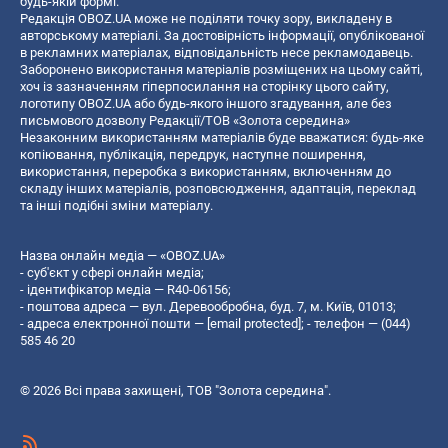
будь-якій формі.
Редакція OBOZ.UA може не поділяти точку зору, викладену в
авторському матеріалі. За достовірність інформації, опублікованої
в рекламних матеріалах, відповідальність несе рекламодавець.
Заборонено використання матеріалів розміщених на цьому сайті,
хоч із зазначенням гіперпосилання на сторінку цього сайту,
логотипу OBOZ.UA або будь-якого іншого згадування, але без
письмового дозволу Редакції/ТОВ «Золота середина»
Незаконним використанням матеріалів буде вважатися: будь-яке
копiювання, публiкацiя, передрук, наступне поширення,
використання, переробка з використанням, включенням до
складу інших матеріалів, розповсюдження, адаптація, переклад
та інші подібні зміни матеріалу.
Назва онлайн медіа — «OBOZ.UA»
- суб'єкт у сфері онлайн медіа;
- ідентифікатор медіа — R40-06156;
- поштова адреса — вул. Деревообробна, буд. 7, м. Київ, 01013;
- адреса електронної пошти —
[email protected]
; - телефон — (044)
585 46 20
© 2026 Всі права захищені, ТОВ "Золота середина".