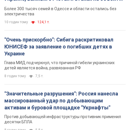
противника. Видео
Более 300 тысяч семей в Одессе и области остались без
электричества
10 годин тому
124,1 т.
"Очень прискорбно": Сибига раскритиковал
ЮНИСЕФ за заявление о погибших детях в
Украине
Глава МИД подчеркнул, что причиной гибели украинских
детей является война, развязанная РФ
8 годин тому
7,5 т.
"Значительные разрушения": Россия нанесла
массированный удар по добывающим
активам и буровой площадке "Укрнафты"
Против добывающей инфраструктуры противник применил
десятки БПЛА