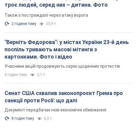
троє людей, серед них – дитина. Фото
Також є постраждалі через атаку ворога
2 години тому
25,9 т.
"Верніть Федорова": у містах України 23-й день
поспіль тривають масові мітинги з
картонками. Фото і відео
Учасники акцій продовжують серію щоденних протестів
8 годин тому
3,1 т.
Сенат США схвалив законопроєкт Грема про
санкції проти Росії: що далі
Документ передбачає нові економічні обмеження
8 годин тому
6,0 т.