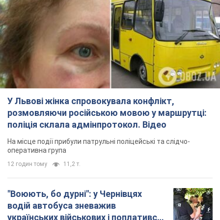
У Львові жінка спровокувала конфлікт,
розмовляючи російською мовою у маршрутці:
поліція склала адмінпротокол. Відео
На місце події прибули патрульні поліцейські та слідчо-
оперативна група
12 годин тому
11,2 т.
"Воюють, бо дурні": у Чернівцях
водій автобуса зневажив
українських військових і поплатився.