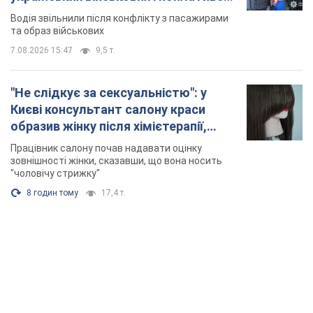
Відео
Водія звільнили після конфлікту з пасажирами
та образ військових
7.08.2026 15:47
9,5 т.
"Не слідкує за сексуальністю": у
Києві консультант салону краси
образив жінку після хімієтерапії,
розгорівся скандал. Фото
Працівник салону почав надавати оцінку
зовнішності жінки, сказавши, що вона носить
"чоловічу стрижку"
8 годин тому
17,4 т.