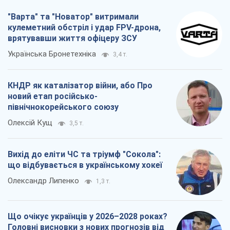
"Варта" та "Новатор" витримали
кулеметний обстріл і удар FPV-дрона,
врятувавши життя офіцеру ЗСУ
Українська Бронетехніка
3,4 т.
КНДР як каталізатор війни, або Про
новий етап російсько-
північнокорейського союзу
Олексій Кущ
3,5 т.
Вихід до еліти ЧС та тріумф "Сокола":
що відбувається в українському хокеї
Олександр Липенко
1,3 т.
Що очікує українців у 2026–2028 роках?
Головні висновки з нових прогнозів від