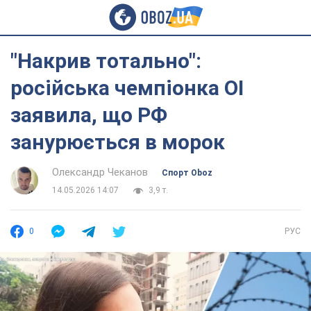
"Накрив тотально":
російська чемпіонка ОІ
заявила, що РФ
занурюється в морок
Олександр Чеканов
Спорт Oboz
14.05.2026 14:07
3,9 т.
0
РУС