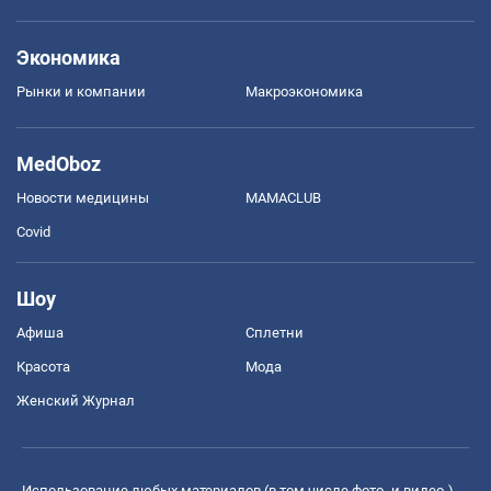
Экономика
Рынки и компании
Mакроэкономика
MedOboz
Новости медицины
MAMACLUB
Covid
Шоу
Афиша
Сплетни
Красота
Мода
Женский Журнал
Использование любых материалов (в том числе фото- и видео-),