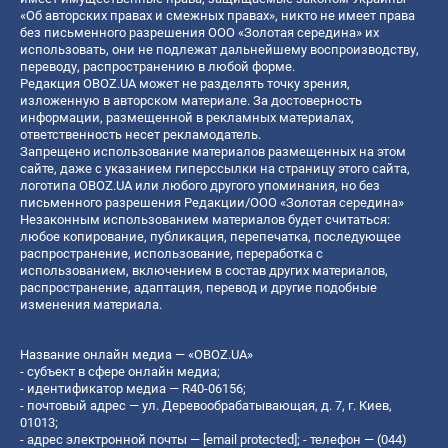
«Об авторских правах и смежных правах», никто не имеет права
без письменного разрешения ООО «Золотая середина» их
использовать, они не подлежат дальнейшему воспроизводству,
переводу, распространению в любой форме.
Редакция OBOZ.UA может не разделять точку зрения,
изложенную в авторском материале. За достоверность
информации, размещенной в рекламных материалах,
ответственность несет рекламодатель.
Запрещено использование материалов размещенных на этом
сайте, даже с указанием гиперссылки на страницу этого сайта,
логотипа OBOZ.UA или любого другого упоминания, но без
письменного разрешения Редакции/ООО «Золотая середина»
Незаконным использованием материалов будет считаться:
любое копирование, публикация, перепечатка, последующее
распространение, использование, переработка с
использованием, включением в состав других материалов,
распространение, адаптация, перевод и другие подобные
изменения материала.
Название онлайн медиа — «OBOZ.UA»
- субъект в сфере онлайн медиа;
- идентификатор медиа — R40-06156;
- почтовый адрес — ул. Деревообрабатывающая, д. 7, г. Киев,
01013;
- адрес электронной почты —
[email protected]
; - телефон — (044)