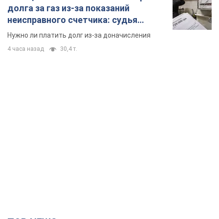
долга за газ из-за показаний
неисправного счетчика: судья
вынес неожиданное решение
Нужно ли платить долг из-за доначисления
4 часа назад
30,4 т.