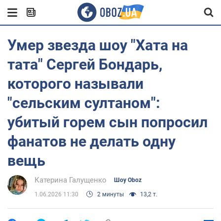
Умер звезда шоу "Хата на
тата" Сергей Бондарь,
которого называли
"сельским султаном":
убитый горем сын попросил
фанатов не делать одну
вещь
Катерина Галущенко
Шоу Oboz
1.06.2026 11:30
2 минуты
13,2 т.