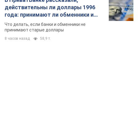
час назад
2,6 т.
Александру Пономареву – 53: что
известно о трех детях секс-
символа 90-х и как они выглядят
Несмотря на развитие карьеры, артист не
забывал о личном счастье
6 часов назад
6,8 т.
В ПриватБанке рассказали,
действительны ли доллары 1996
года: принимают ли обменники и
банки такие купюры
Что делать, если банки и обменники не
принимают старые доллары
8 часов назад
58,9 т.