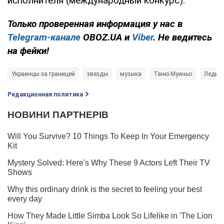
исполнителя (международный конкурс).
Только проверенная информация у нас в
Telegram-канале
OBOZ.UA и
Viber
. Не ведитесь
на фейки!
Украинцы за границей
звезды
музыка
Таню Муиньо
Леди Г
Редакционная политика