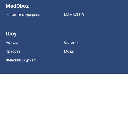
Food Oboz
Рецепты
Напитки
Диеты
Экономика
Рынки и компании
Mакроэкономика
MedOboz
Новости медицины
MAMACLUB
Шоу
Афиша
Сплетни
Красота
Мода