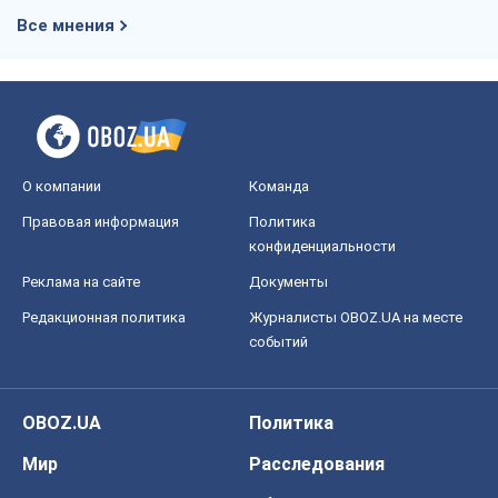
Чей будет Крым, тот и победит (NSJ), а
украинских футбольных чиновников
могут назвать убийцами
Александр Кирш
8,7 т.
Запад проспал угрозу: Россия может
проверить НАТО войной
Леонид Невзлин
9,3 т.
Все мнения
О компании
Команда
Правовая информация
Политика