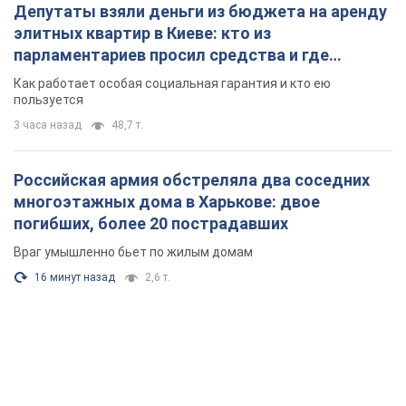
Российская армия совершила массированную
атаку на Одессу: горела историческая часть
города, есть пострадавшие. Фото и видео
Для террора враг применил ракеты и дроны
час назад
25,8 т.
Депутаты взяли деньги из бюджета на аренду
элитных квартир в Киеве: кто из
парламентариев просил средства и где
поселился
Как работает особая социальная гарантия и кто ею
пользуется
3 часа назад
48,7 т.
Российская армия обстреляла два соседних