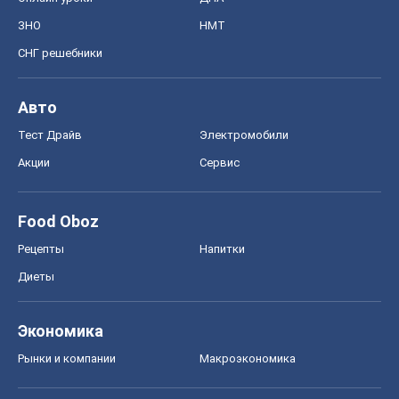
Спорт
Футбол
Баскетбол
Хоккей
Бокс
Формула-1
Моя школа
ГДЗ
Учебники
Онлайн уроки
ДПА
ЗНО
НМТ
СНГ решебники
Авто
Тест Драйв
Электромобили
Акции
Сервис