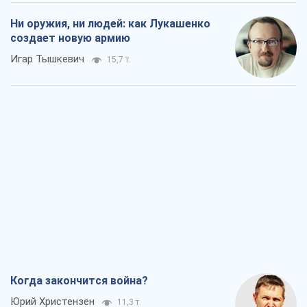
Совпадение интересов двух циничных
игроков или тайный план Трампа и
Путина?
Виктор Швец
14,3 т.
Минск готовится к функционированию
в условиях масштабного военного
кризиса
Александр Левченко
18,6 т.
Ни оружия, ни людей: как Лукашенко
создает новую армию
Игар Тышкевич
15,7 т.