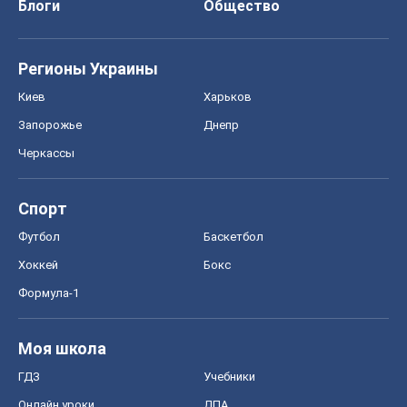
конфиденциальности
Реклама на сайте
Документы
Редакционная политика
Журналисты OBOZ.UA на месте
событий
OBOZ.UA
Политика
Мир
Расследования
Блоги
Общество
Регионы Украины
Киев
Харьков
Запорожье
Днепр
Черкассы