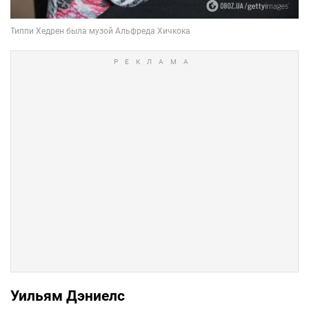
Уильям Дэниелс