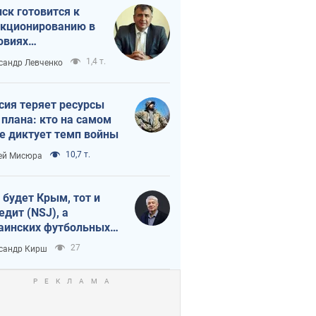
ск готовится к
кционированию в
овиях
штабного
1,4 т.
сандр Левченко
нного кризиса
сия теряет ресурсы
 плана: кто на самом
е диктует темп войны
10,7 т.
ей Мисюра
 будет Крым, тот и
едит (NSJ), а
аинских футбольных
овников могут
27
сандр Кирш
вать убийцами