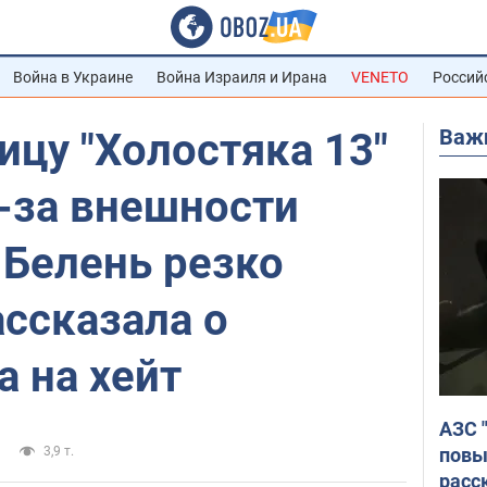
Война в Украине
Война Израиля и Ирана
VENETO
Россий
Важ
цу "Холостяка 13"
-за внешности
 Белень резко
ассказала о
 на хейт
АЗС 
повы
3,9 т.
расс