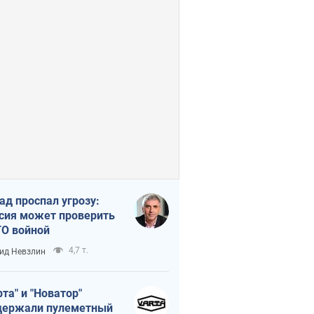
ад проспал угрозу:
сия может проверить
О войной
4,7 т.
ид Невзлин
рта" и "Новатор"
ержали пулеметный