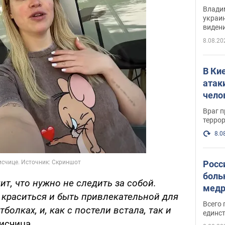
Инте
Владим
украи
виден
партне
8.08.20
В Ки
атак
чело
Враг 
терро
8.0
Росс
боль
чит, что нужно не следить за собой.
медр
краситься и быть привлекательной для
Всего 
болках, и, как с постели встала, так и
единст
исчица.