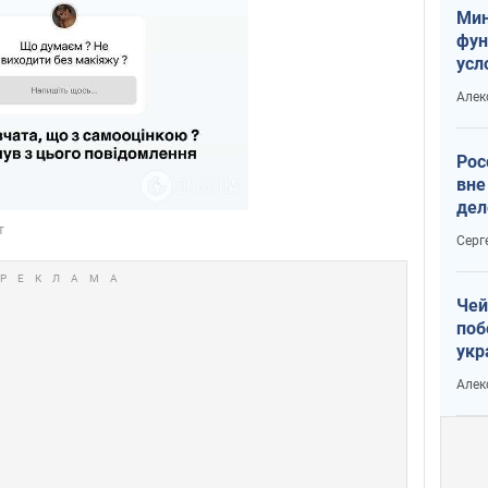
Мин
фун
усл
мас
Алек
вое
Рос
вне
дел
Серг
Чей
поб
укр
чин
Алек
наз