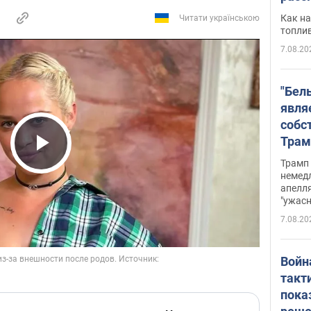
Как на
Читати українською
топли
7.08.20
"Бел
явля
собс
Трам
прио
Play Video
Трамп 
стро
немед
апелля
баль
"ужас
стои
7.08.20
долл
Войн
такт
пока