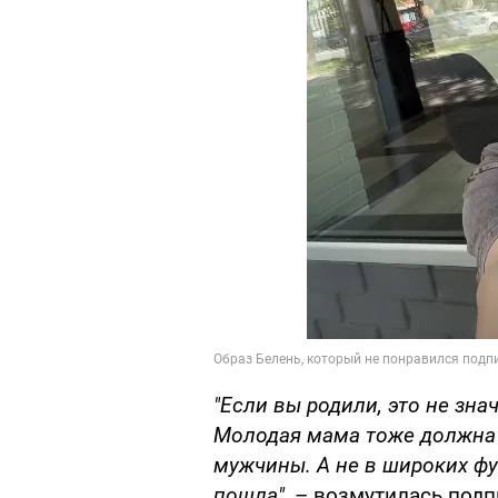
"Если вы родили, это не зна
Молодая мама тоже должна 
мужчины. А не в широких фут
пошла",
– возмутилась подп