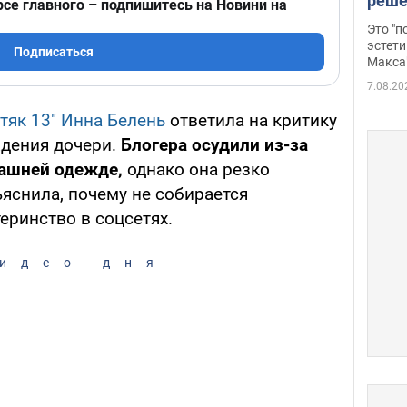
реше
рсе главного – подпишитесь на Новини на
росс
Это "
дрон
эстети
Подписаться
Макса
7.08.20
тяк 13"
Инна Белень
ответила на критику
дения дочери.
Блогера осудили из-за
машней одежде,
однако она резко
ъяснила, почему не собирается
еринство в соцсетях.
идео дня