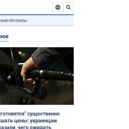
ские обстрелы
ное
"готовятся" существенно
шать цены: украинцам
казали, чего ожидать