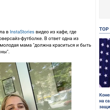
TO
ла в
InstaStories
видео из кафе, где
оверсайз-футболке. В ответ одна из
 молодая мама "должна краситься и быть
ны".
Коне
на с
защи