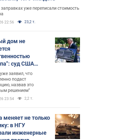
 заправках уже переписали стоимость
ва
23,2 т.
26 22:56
ый дом не
ется
твенностью
па": суд США
становил
уже заявил, что
ительство
ленно подаст
цию, назвав это
ного зала
ным решением"
мостью 400 млн
2,2 т.
26 23:54
аров
а меняет не только
ику: в НГУ
зали инженерные