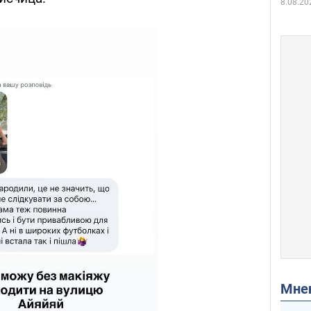
8.08.20
Мн