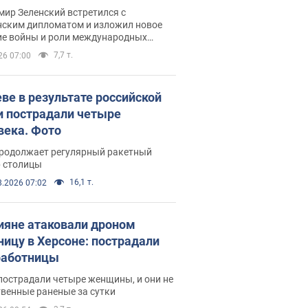
рвью с Безсмертным
ир Зеленский встретился с
нским дипломатом и изложил новое
ие войны и роли международных
ров в борьбе с Россией
7,7 т.
26 07:00
еве в результате российской
и пострадали четыре
века. Фото
продолжает регулярный ракетный
р столицы
16,1 т.
8.2026 07:02
ияне атаковали дроном
ницу в Херсоне: пострадали
аботницы
пострадали четыре женщины, и они не
венные раненые за сутки