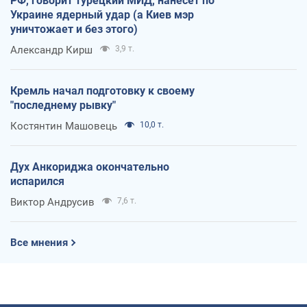
РФ, говорит турецкий МИД, нанесет по
Украине ядерный удар (а Киев мэр
уничтожает и без этого)
Александр Кирш
3,9 т.
Кремль начал подготовку к своему
"последнему рывку"
Костянтин Машовець
10,0 т.
Дух Анкориджа окончательно
испарился
Виктор Андрусив
7,6 т.
Все мнения