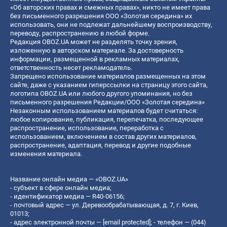
«Об авторских правах и смежных правах», никто не имеет права
без письменного разрешения ООО «Золотая середина» их
использовать, они не подлежат дальнейшему воспроизводству,
переводу, распространению в любой форме.
Редакция OBOZ.UA может не разделять точку зрения,
изложенную в авторском материале. За достоверность
информации, размещенной в рекламных материалах,
ответственность несет рекламодатель.
Запрещено использование материалов размещенных на этом
сайте, даже с указанием гиперссылки на страницу этого сайта,
логотипа OBOZ.UA или любого другого упоминания, но без
письменного разрешения Редакции/ООО «Золотая середина»
Незаконным использованием материалов будет считаться:
любое копирование, публикация, перепечатка, последующее
распространение, использование, переработка с
использованием, включением в состав других материалов,
распространение, адаптация, перевод и другие подобные
изменения материала.
Название онлайн медиа — «OBOZ.UA»
- субъект в сфере онлайн медиа;
- идентификатор медиа — R40-06156;
- почтовый адрес — ул. Деревообрабатывающая, д. 7, г. Киев,
01013;
- адрес электронной почты —
[email protected]
; - телефон — (044)