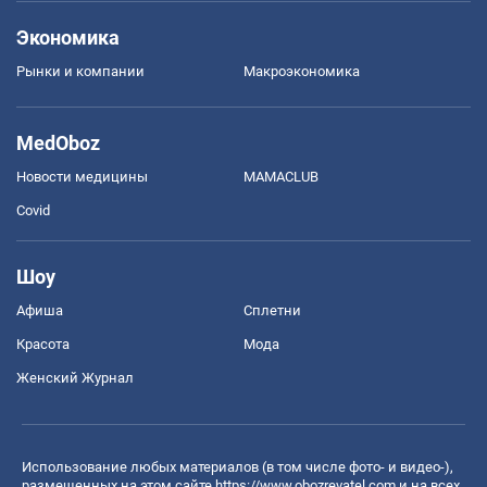
Экономика
Рынки и компании
Mакроэкономика
MedOboz
Новости медицины
MAMACLUB
Covid
Шоу
Афиша
Сплетни
Красота
Мода
Женский Журнал
Использование любых материалов (в том числе фото- и видео-),
размещенных на этом сайте
https://www.obozrevatel.com
и на всех