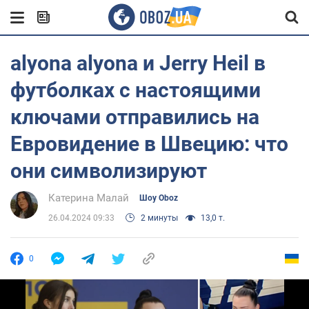
alyona alyona и Jerry Heil в
футболках с настоящими
ключами отправились на
Евровидение в Швецию: что
они символизируют
Катерина Малай
Шоу Oboz
26.04.2024 09:33
2 минуты
13,0 т.
0