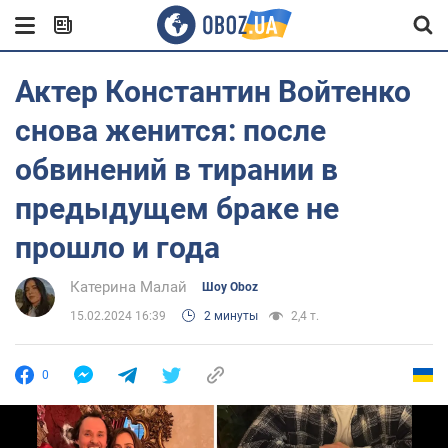
Актер Константин Войтенко
снова женится: после
обвинений в тирании в
предыдущем браке не
прошло и года
Катерина Малай
Шоу Oboz
15.02.2024 16:39
2 минуты
2,4 т.
0