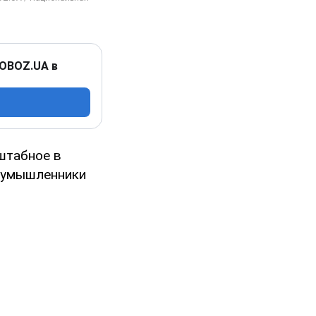
 OBOZ.UA в
штабное в
лоумышленники