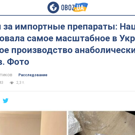
 за импортные препараты: На
овала самое масштабное в Ук
ое производство анаболическ
в. Фото
тиков
Расследование
43
2,3 т.