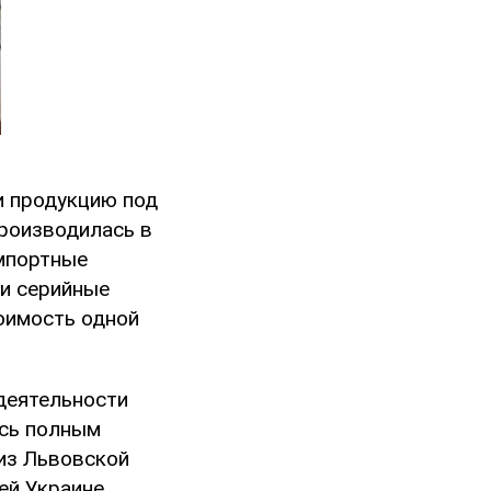
и продукцию под
производилась в
импортные
 и серийные
оимость одной
 деятельности
ись полным
 из Львовской
ей Украине.