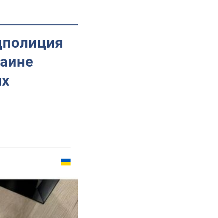
цполиция
раине
их