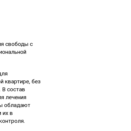
ия свободы с
иональной
для
й квартире, без
 В состав
я лечения
ты обладают
 их в
контроля.