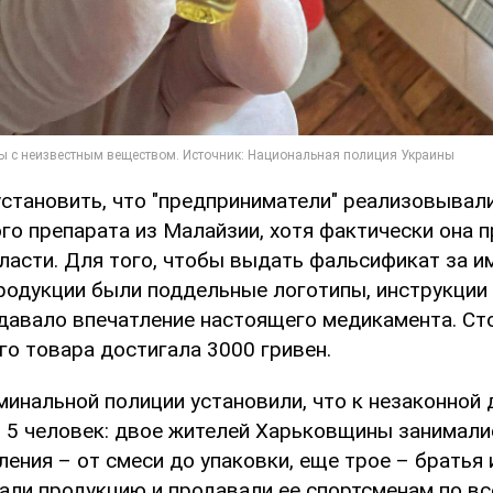
установить, что "предприниматели" реализовывал
го препарата из Малайзии, хотя фактически она 
ласти. Для того, чтобы выдать фальсификат за 
продукции были поддельные логотипы, инструкции
здавало впечатление настоящего медикамента. Ст
го товара достигала 3000 гривен.
минальной полиции установили, что к незаконной
 5 человек: двое жителей Харьковщины занимал
ения – от смеси до упаковки, еще трое – братья
али продукцию и продавали ее спортсменам по вс