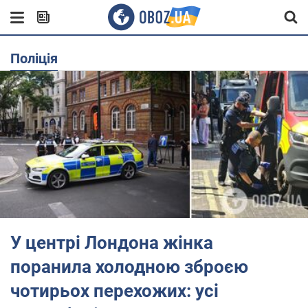
поліція
У центрі Лондона жінка
поранила холодною зброєю
чотирьох перехожих: усі