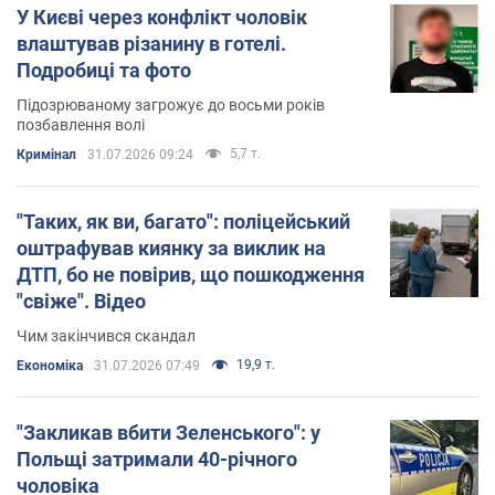
У Києві через конфлікт чоловік
влаштував різанину в готелі.
Подробиці та фото
Підозрюваному загрожує до восьми років
позбавлення волі
5,7 т.
Кримінал
31.07.2026 09:24
"Таких, як ви, багато": поліцейський
оштрафував киянку за виклик на
ДТП, бо не повірив, що пошкодження
"свіже". Відео
Чим закінчився скандал
19,9 т.
Економіка
31.07.2026 07:49
"Закликав вбити Зеленського": у
Польщі затримали 40-річного
чоловіка