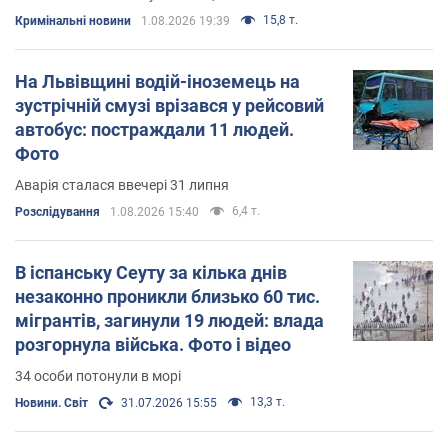
15,8 т.
Кримінальні новини
1.08.2026 19:39
На Львівщині водій-іноземець на
зустрічній смузі врізався у рейсовий
автобус: постраждали 11 людей.
Фото
Аварія сталася ввечері 31 липня
6,4 т.
Розслідування
1.08.2026 15:40
В іспанську Сеуту за кілька днів
незаконно проникли близько 60 тис.
мігрантів, загинули 19 людей: влада
розгорнула війська. Фото і відео
34 особи потонули в морі
13,3 т.
Новини. Світ
31.07.2026 15:55