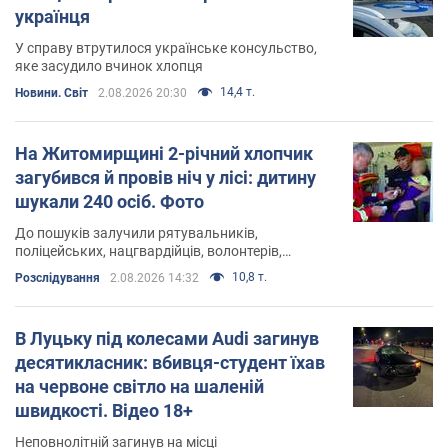
українця
У справу втрутилося українське консульство,
яке засудило вчинок хлопця
14,4 т.
Новини. Світ
2.08.2026 20:30
На Житомирщині 2-річний хлопчик
загубився й провів ніч у лісі: дитину
шукали 240 осіб. Фото
До пошуків залучили рятувальників,
поліцейських, нацгвардійців, волонтерів,
місцевих жителів, службового собаку та
10,8 т.
Розслідування
2.08.2026 14:32
безпілотник
В Луцьку під колесами Audi загинув
десятикласник: вбивця-студент їхав
на червоне світло на шаленій
швидкості. Відео 18+
Неповнолітній загинув на місці