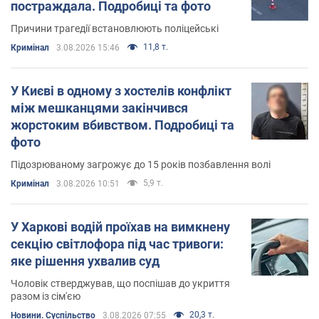
постраждала. Подробиці та фото
Причини трагедії встановлюють поліцейські
11,8 т.
Кримінал
3.08.2026 15:46
У Києві в одному з хостелів конфлікт
між мешканцями закінчився
жорстоким вбивством. Подробиці та
фото
Підозрюваному загрожує до 15 років позбавлення волі
5,9 т.
Кримінал
3.08.2026 10:51
У Харкові водій проїхав на вимкнену
секцію світлофора під час тривоги:
яке рішення ухвалив суд
Чоловік стверджував, що поспішав до укриття
разом із сім'єю
20,3 т.
Новини. Суспільство
3.08.2026 07:55