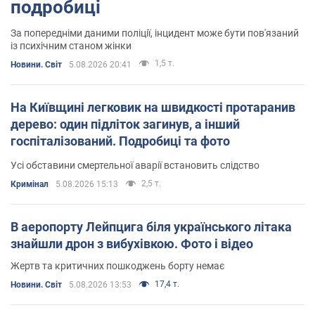
подробиці
За попередніми даними поліції, інцидент може бути пов'язаний
із психічним станом жінки
1,5 т.
Новини. Світ
5.08.2026 20:41
На Київщині легковик на швидкості протаранив
дерево: один підліток загинув, а інший
госпіталізований. Подробиці та фото
Усі обставини смертельної аварії встановить слідство
2,5 т.
Кримінал
5.08.2026 15:13
В аеропорту Лейпцига біля українського літака
знайшли дрон з вибухівкою. Фото і відео
Жертв та критичних пошкоджень борту немає
17,4 т.
Новини. Світ
5.08.2026 13:53