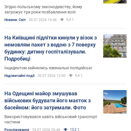
Згідно польському законодавству, йому
загрожує три роки позбавлення волі
6,4 т.
Новини. Світ
30.07.2026 19:48
На Київщині підлітки кинули у візок з
немовлям пакет з водою з 7 поверху
будинку: дитину госпіталізували.
Подробиці
Інцидентом зайнялись ювенальні поліцейські
6,6 т.
Надзвичайні події
30.07.2026 12:00
На Одещині майор змушував
військових будувати його маєток з
басейном: його затримали. Фото
Використовувався навіть військовий транспорт
частини
13,2 т.
Розслідування
29.07.2026 20:48