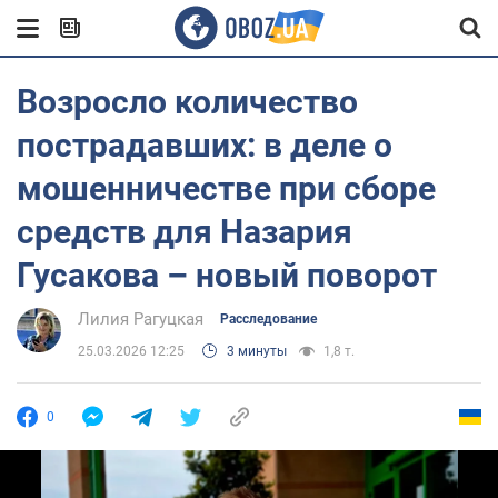
Возросло количество
пострадавших: в деле о
мошенничестве при сборе
средств для Назария
Гусакова – новый поворот
Лилия Рагуцкая
Расследование
25.03.2026 12:25
3 минуты
1,8 т.
0