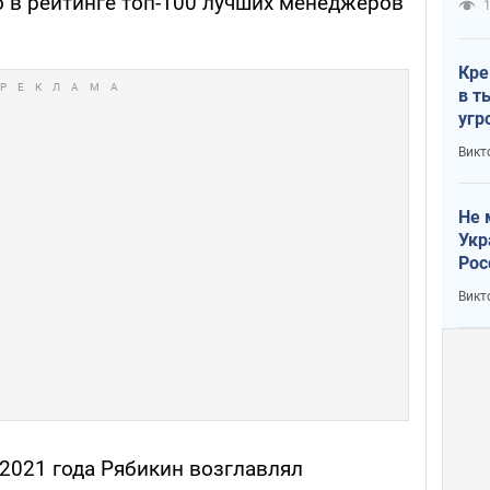
о в рейтинге топ-100 лучших менеджеров
1
Кре
в т
угр
лог
Викт
Не 
Укр
Рос
Викт
 2021 года Рябикин возглавлял