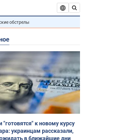
ские обстрелы
ное
и "готовятся" к новому курсу
ара: украинцам рассказали,
 ожидать в ближайшие дни