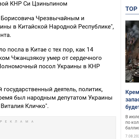
авой КНР Си Цзиньпином
TO
а Борисовича Чрезвычайным и
ны в Китайской Народной Республике",
нта.
о посла в Китае с тех пор, как 14
ском Чжанцзякоу умер от сердечного
Полномочный посол Украины в КНР
 государственный деятель, политик,
Крем
время был народным депутатом Украины
запа
 Виталия Кличко".
буде
В июле
по ко
балли
7.08.20