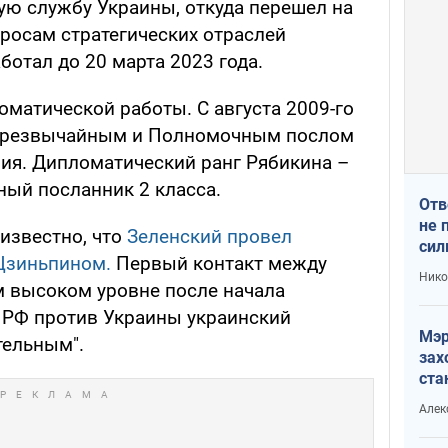
ю службу Украины, откуда перешел на
росам стратегических отраслей
отал до 20 марта 2023 года.
матической работы. С августа 2009-го
 Чрезвычайным и Полномочным послом
ия. Дипломатический ранг Рябикина –
ый посланник 2 класса.
Отв
не 
известно, что
Зеленский провел
сил
Цзиньпином.
Первый контакт между
гос
Нико
 высоком уровне после начала
 РФ против Украины украинский
Мэр
тельным".
зах
ста
и н
Алек
рей