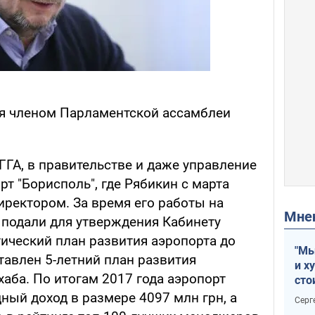
ся членом Парламентской ассамблеи
КГГА, в правительстве и даже управление
т "Борисполь", где Рябикин с марта
иректором. За время его работы на
Мн
 подали для утверждения Кабинету
ический план развития аэропорта до
"Мы
тавлен 5-летний план развития
и х
аба. По итогам 2017 года аэропорт
сто
отч
ный доход в размере 4097 млн грн, а
Серг
рак