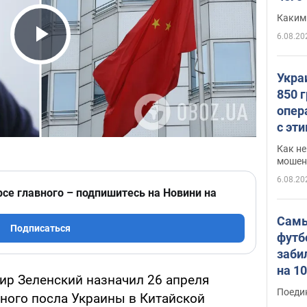
Каким
6.08.20
Play Video
Укра
850 
опер
с эт
Как не
мошен
6.08.20
рсе главного – подпишитесь на Новини на
Самы
Подписаться
футб
заби
на 1
р Зеленский назначил 26 апреля
Виде
Поеди
ного посла Украины в Китайской