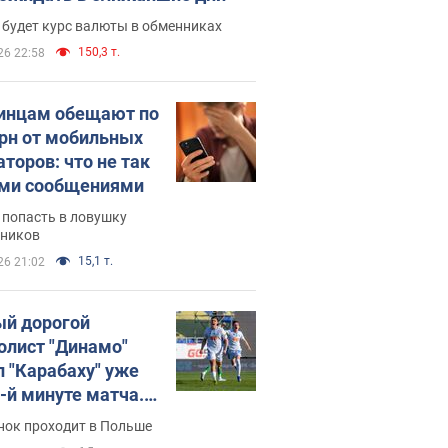
 будет курс валюты в обменниках
150,3 т.
26 22:58
инцам обещают по
грн от мобильных
аторов: что не так
ими сообщениями
 попасть в ловушку
ников
15,1 т.
26 21:02
й дорогой
олист "Динамо"
л "Карабаху" уже
0-й минуте матча.
о
нок проходит в Польше