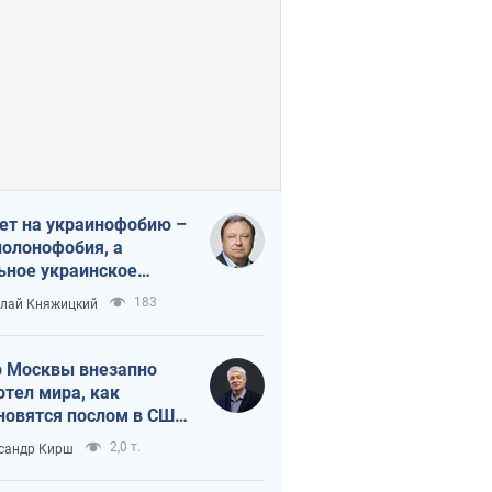
ет на украинофобию –
полонофобия, а
ьное украинское
ударство
183
лай Княжицкий
 Москвы внезапно
отел мира, как
новятся послом в США
овые украинские топ-
2,0 т.
сандр Кирш
тинги