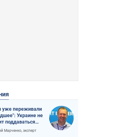
ения
 уже переживали
удшее": Украине не
ит поддаваться
аянию из-за
ей Марченко, эксперт
етного террора