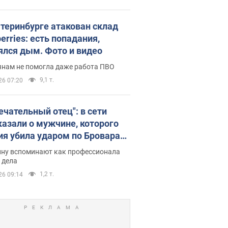
атеринбурге атакован склад
erries: есть попадания,
ялся дым. Фото и видео
янам не помогла даже работа ПВО
9,1 т.
26 07:20
ечательный отец": в сети
казали о мужчине, которого
ия убила ударом по Броварам.
ну вспоминают как профессионала
 дела
1,2 т.
26 09:14