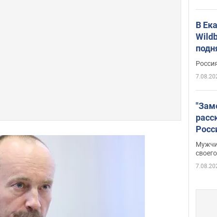
В Ек
Wildb
подн
Росси
7.08.20
"Зам
расс
Росс
Фото
Мужчи
своего
7.08.20