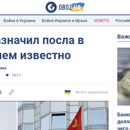
Война в Украине
Война Израиля и Ирана
VENETO
Россий
Важ
значил посла в
 нем известно
тики
14,1 т.
Читати українською
Банк
долл
чего