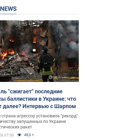
P NEWS
ль "сжигает" последние
сы баллистики в Украине: что
т далее? Интервью с Шарпом
 страна-агрессор установила "рекорд"
личеству запущенных по Украине
стических ракет
48,6 т.
26 07:00