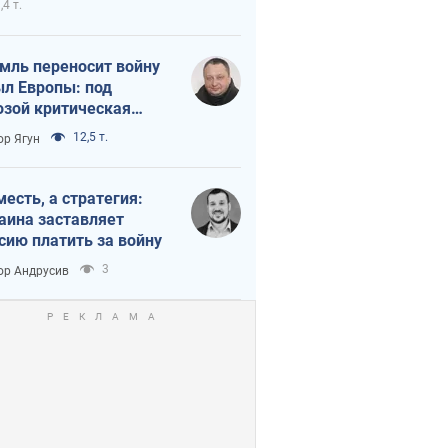
,4 т.
мль переносит войну
ыл Европы: под
озой критическая
истика
12,5 т.
ор Ягун
месть, а стратегия:
аина заставляет
сию платить за войну
3
ор Андрусив