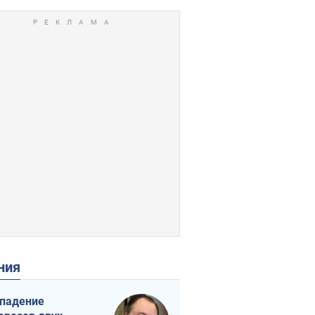
ения
падение