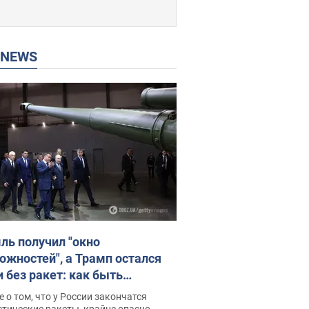
P NEWS
ль получил "окно
ожностей", а Трамп остался
и без ракет: как быть
ине? Интервью с Мельником
 о том, что у России закончатся
тические ракеты, крайне опасно,