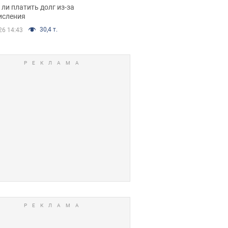
я вынес
ли платить долг из-за
иданное решение
исления
30,4 т.
26 14:43