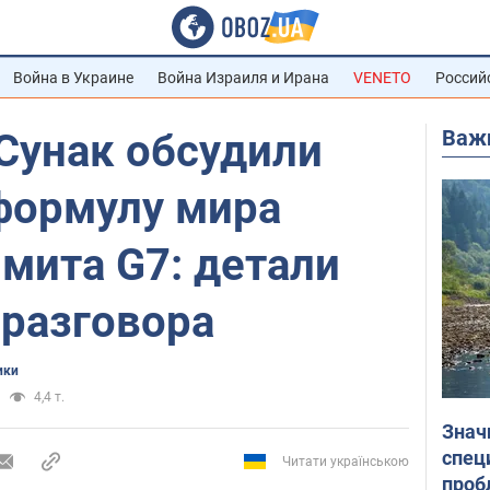
Война в Украине
Война Израиля и Ирана
VENETO
Россий
Важ
Сунак обсудили
формулу мира
мита G7: детали
 разговора
ики
4,4 т.
Знач
спец
Читати українською
проб