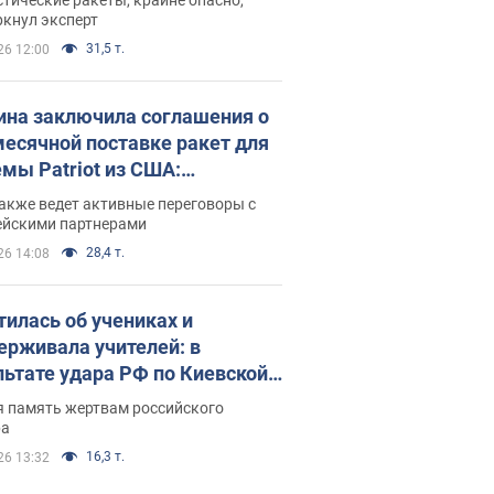
ркнул эксперт
31,5 т.
26 12:00
ина заключила соглашения о
есячной поставке ракет для
емы Patriot из США:
нский раскрыл подробности
акже ведет активные переговоры с
ейскими партнерами
28,4 т.
26 14:08
тилась об учениках и
ерживала учителей: в
льтате удара РФ по Киевской
сти погибли директор
я память жертвам российского
ского лицея, её муж и внук
ра
16,3 т.
26 13:32