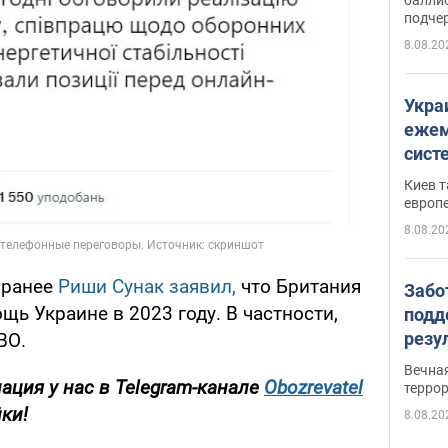
подче
8.08.20
Укра
ежем
сист
Зеле
Киев т
европ
8.08.20
 ранее
Риши Сунак заявил,
что Британия
Забо
щь Украине в 2023 году. В частности,
подд
резу
ВО.
обла
Вечна
ция у нас в Telegram-канале
Obozrevatel
киев
терро
йки!
8.08.20