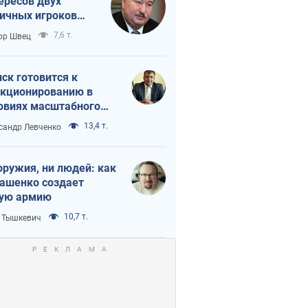
ересов двух
ичных игроков
 тайный план
7,6 т.
ор Швец
мпа и Путина?
ск готовится к
кционированию в
овиях масштабного
нного кризиса
13,4 т.
сандр Левченко
оружия, ни людей: как
ашенко создает
ую армию
10,7 т.
 Тышкевич