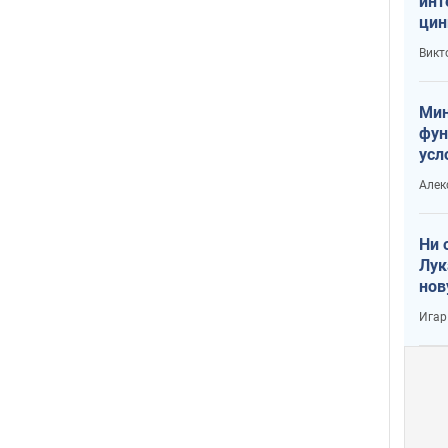
инт
цин
или
Викт
Тра
Мин
фун
усл
вое
Алек
Ни 
Лук
нов
Игар