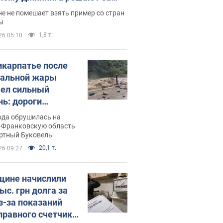
ицей
е не помешает взять пример со стран
ы
1,8 т.
26 05:10
икарпатье после
альной жары
ел сильный
нь: дороги
ратились в реки.
ода обрушилась на
о
-Франковскую область
ортный Буковель
20,1 т.
26 09:27
ине начислили
ыс. грн долга за
из-за показаний
правного счетчика: