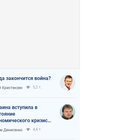
да закончится война?
5,2 т.
 Христензен
аина вступила в
тояние
номического кризиса.
ь ли свет в конце
4,4 т.
м Денисенко
неля?