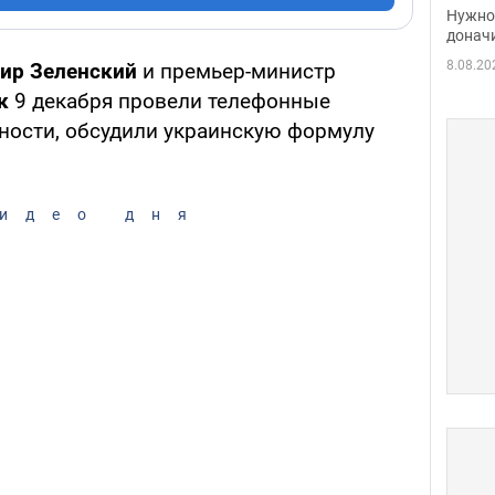
судь
Нужно 
неож
донач
8.08.20
ир Зеленский
и премьер-министр
к
9 декабря провели телефонные
тности, обсудили украинскую формулу
идео дня