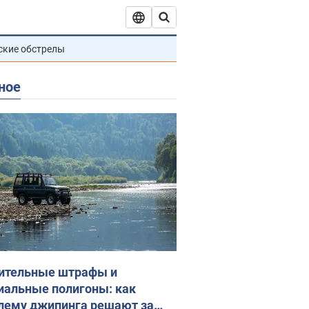
ские обстрелы
ное
ительные штрафы и
иальные полигоны: как
лему джипинга решают за