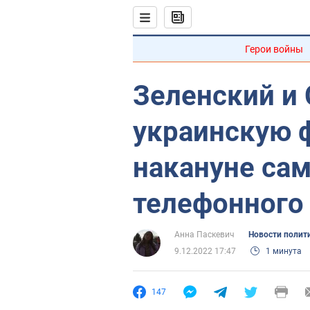
Герои войны
Зеленский и 
украинскую 
накануне сам
телефонного
Анна Паскевич
Новости полит
9.12.2022 17:47
1 минута
147