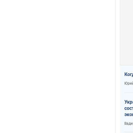
Ког
Юрий
Укр
сос
эко
Ест
Вади
тун