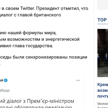
в своем Twitter. Президент отметил, что
иалог с главой британского
TO
цию нашей формулы мира,
ным возможностям и энергетической
аявил глава государства.
беседы были синхронизированы позиции
.
Крем
возм
почт
Укра
Мнение
баллис