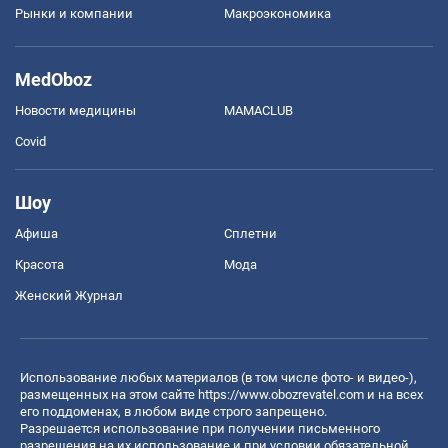
Рынки и компании
Mакроэкономика
MedOboz
Новости медицины
MAMACLUB
Covid
Шоу
Афиша
Сплетни
Красота
Мода
Женский Журнал
Использование любых материалов (в том числе фото- и видео-),
размещенных на этом сайте
https://www.obozrevatel.com
и на всех
его поддоменах, в любом виде строго запрещено.
Разрешается использование при получении письменного
разрешения на их использование и при условии обязательной