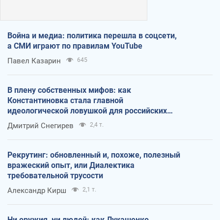
Война и медиа: политика перешла в соцсети,
а СМИ играют по правилам YouTube
Павел Казарин
645
В плену собственных мифов: как
Константиновка стала главной
идеологической ловушкой для российских
оккупантов
Дмитрий Снегирев
2,4 т.
Рекрутинг: обновленный и, похоже, полезный
вражеский опыт, или Диалектика
требовательной трусости
Александр Кирш
2,1 т.
Ни оружия, ни людей: как Лукашенко