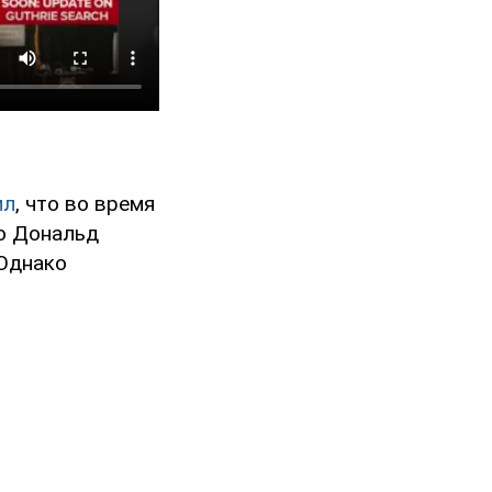
ил
, что во время
о Дональд
 Однако