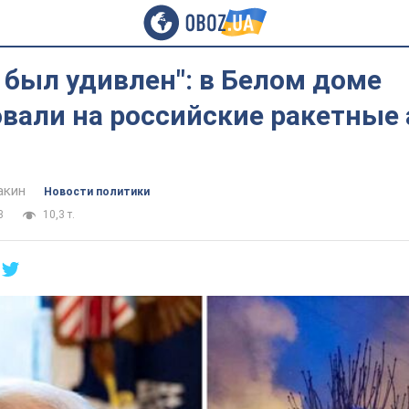
 был удивлен": в Белом доме
вали на российские ракетные 
акин
Новости политики
3
10,3 т.