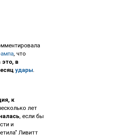
комментировала
рампа
, что
 это, в
месяц
удары
.
ция, к
несколько лет
ачалась
, если бы
сти и
етила" Ливитт