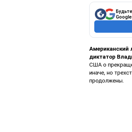
Будьте
Google
Американский
диктатор Влад
США о прекраще
иначе, но трех
продолжены.