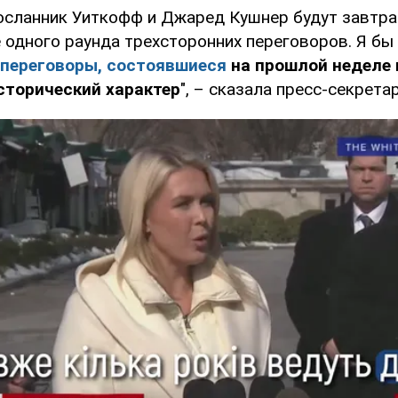
осланник Уиткофф и Джаред Кушнер будут завтра
 одного раунда трехсторонних переговоров. Я бы
 переговоры, состоявшиеся
на прошлой неделе 
сторический характер
", – сказала пресс-секрета