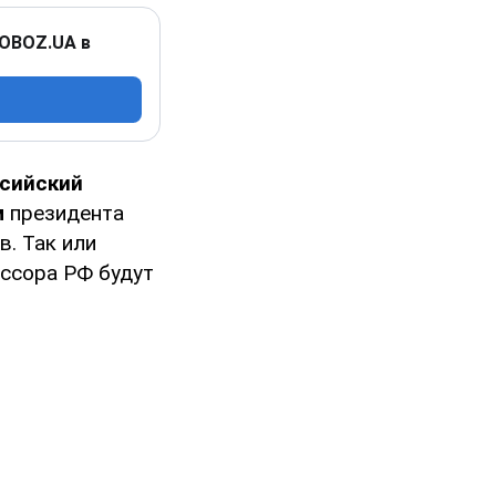
 OBOZ.UA в
ссийский
м
президента
. Так или
ессора РФ будут