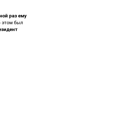
ной раз ему
б этом был
езидент