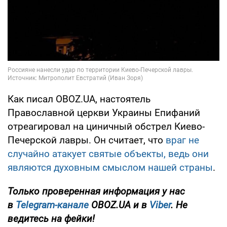
Как писал OBOZ.UA, настоятель
Православной церкви Украины Епифаний
отреагировал на циничный обстрел Киево-
Печерской лавры. Он считает, что
враг не
случайно атакует святые объекты, ведь они
являются духовным смыслом нашей страны
.
Только проверенная информация у нас
в
Telegram-канале
OBOZ.UA и в
Viber
. Не
ведитесь на фейки!