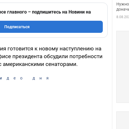
судь
Нужно 
неож
донач
рсе главного – подпишитесь на Новини на
8.08.20
Подписаться
ия готовится к новому наступлению на
Офисе президента обсудили потребности
с американскими сенаторами.
идео дня