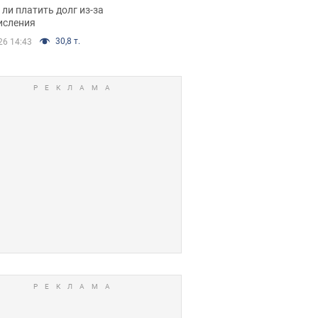
я вынес
ли платить долг из-за
иданное решение
исления
30,8 т.
26 14:43