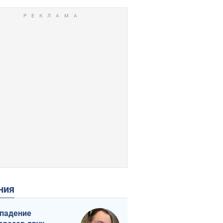
ения
падение