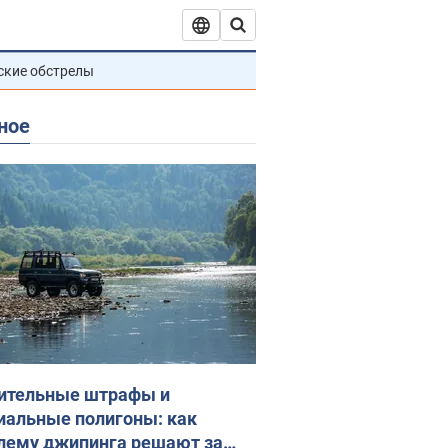
ские обстрелы
ное
ительные штрафы и
иальные полигоны: как
лему джипинга решают за