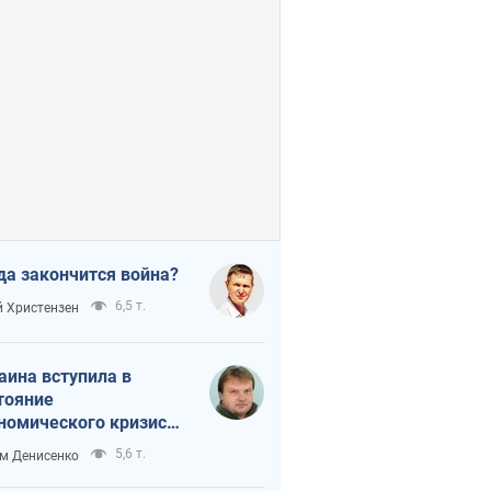
да закончится война?
6,5 т.
 Христензен
аина вступила в
тояние
номического кризиса.
ь ли свет в конце
5,6 т.
м Денисенко
неля?