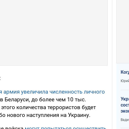
Ког
:
Юрий
я армия увеличила численность личного
Укр
 Беларуси, до более чем 10 тыс.
сос
этого количества террористов будет
эко
бо нового наступления на Украину.
Ест
Вади
тун
ые войска
могут попытаться осуществить