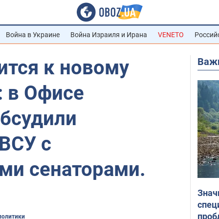
Война в Украине
Война Израиля и Ирана
VENETO
Россий
Важ
ится к новому
: в Офисе
обсудили
ВСУ с
ми сенаторами.
Знач
спец
проб
политики