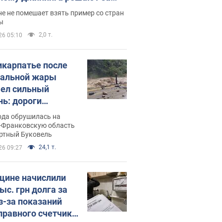
ицей
е не помешает взять пример со стран
ы
2,0 т.
26 05:10
икарпатье после
альной жары
ел сильный
нь: дороги
ратились в реки.
ода обрушилась на
о
-Франковскую область
ортный Буковель
24,1 т.
26 09:27
ине начислили
ыс. грн долга за
из-за показаний
правного счетчика: