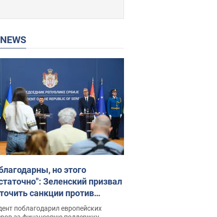
P NEWS
благодарны, но этого
статочно": Зеленский призвал
точить санкции против
ии
дент поблагодарил европейских
еров за финансовую поддержку