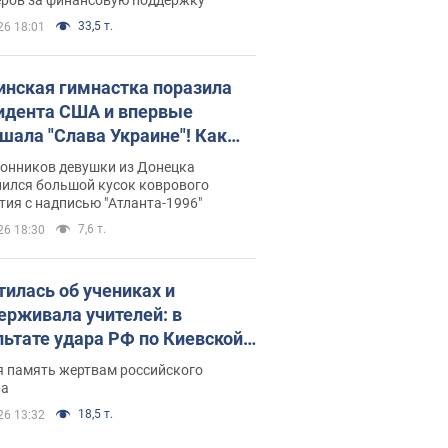
33,5 т.
26 18:01
инская гимнастка поразила
идента США и впервые
шала "Слава Украине"! Как
илась судьба Подкопаевой,
лонников девушки из Донецка
рая 30 лет назад завоевала
нился большой кусок коврового
ия с надписью "Атланта-1996"
ото" Олимпиады
7,6 т.
26 18:30
тилась об учениках и
ерживала учителей: в
льтате удара РФ по Киевской
сти погибли директор
я память жертвам российского
ского лицея, её муж и внук
ра
18,5 т.
26 13:32