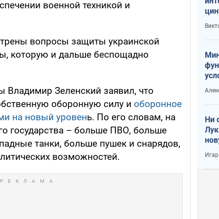
инт
спечении военной техникой и
цин
или
Викт
Тра
отрены вопросы защиты украинской
ы, которую и дальше беспощадно
Мин
фун
усл
вое
ы Владимир Зеленский заявил, что
Алек
обственную оборонную силу и
оборонное
ми на новый уровен
ь. По его словам, на
Ни 
го государства – больше ПВО, больше
Лук
нов
падные танки, больше пушек и снарядов,
олитических возможностей.
Игар