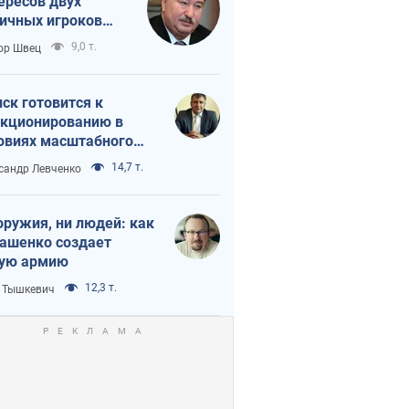
ересов двух
ичных игроков
 тайный план
9,0 т.
ор Швец
мпа и Путина?
ск готовится к
кционированию в
овиях масштабного
нного кризиса
14,7 т.
сандр Левченко
оружия, ни людей: как
ашенко создает
ую армию
12,3 т.
 Тышкевич