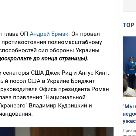
TO
л глава ОП
Андрей Ермак.
Он провел
г противостояния полномасштабному
способностей сил обороны Украины
доскролльте до конца страницы).
и сенаторы США Джек Рид и Ангус Кинг,
ый посол США в Украине Бриджит
и руководителя Офиса президента Роман
лава правления "Национальной
Укрэнерго" Владимир Кудрицкий и
"Мы 
мандования.
недо
ужес
Росс
Прези
партн