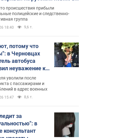
рутке: полиция составила
сто происшествия прибыли
нистративный протокол.
ьные полицейские и следственно-
тивная группа
о
9,6 т.
26 18:40
ют, потому что
ы": в Черновцах
тель автобуса
вил неуважение к
инским военным и
ля уволили после
тился за это.
икта с пассажирами и
лений в адрес военных
о
8,6 т.
26 15:47
следит за
уальностью": в
е консультант