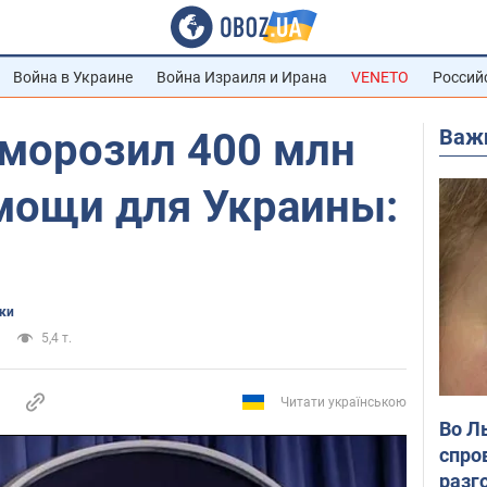
Война в Украине
Война Израиля и Ирана
VENETO
Россий
Важ
зморозил 400 млн
мощи для Украины:
ки
5,4 т.
Читати українською
Во Л
спро
разг