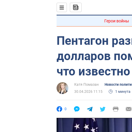
Герои войны
Пентагон ра
долларов по
что известно
Катя Помазан
Новости полити
30.04.2026 11:15
1 минута
0