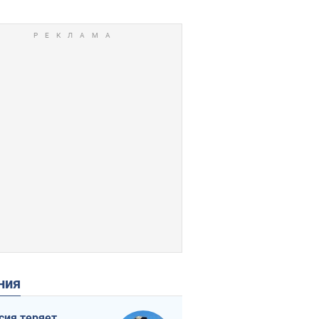
ения
сия теряет