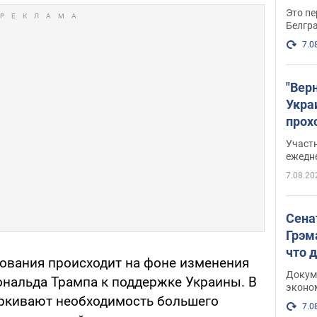
Это пе
Белгр
7.0
"Вер
Укра
прох
плак
Участ
ежедн
7.08.20
Сена
Грэм
что 
ования происходит на фоне изменения
Докум
нальда Трампа к поддержке Украины. В
эконо
еркивают необходимость большего
7.0