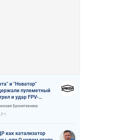
рта" и "Новатор"
ержали пулеметный
трел и удар FPV-
на, сохранив жизнь
инская Бронетехника
церу ВСУ
,9 т.
Р как катализатор
ны, или О новом этапе