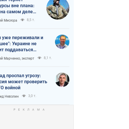
урсы вне плана:
 на самом деле
тует темп войны
8,5 т.
ей Мисюра
 уже переживали и
шее": Украине не
ит поддаваться
аянию из-за
8,1 т.
ей Марченко, эксперт
етного террора
ад проспал угрозу:
сия может проверить
О войной
3,0 т.
ид Невзлин