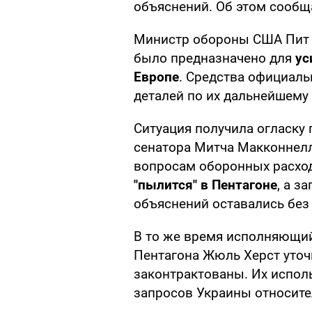
объяснений. Об этом сооб
Министр обороны США Пит Г
было предназначено для
ус
Европе
. Средства официаль
деталей по их дальнейшему
Ситуация получила огласку
сенатора Митча Макконнелл
вопросам оборонных расход
"пылится" в Пентагоне
, а з
объяснений оставались без 
В то же время исполняющи
Пентагона Жюль Херст уточн
законтрактованы. Их испол
запросов Украины относите