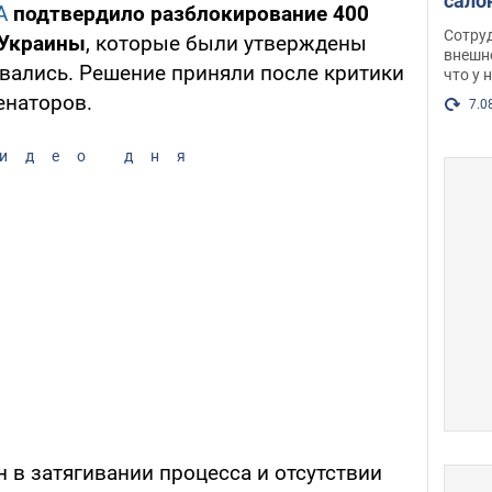
сало
А
подтвердило разблокирование 400
оско
Сотру
 Украины
, которые были утверждены
посл
внешн
овались. Решение приняли после критики
что у 
разг
енаторов.
Фото
7.0
идео дня
 в затягивании процесса и отсутствии