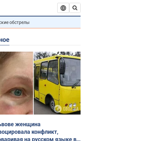
ские обстрелы
ное
ьвове женщина
воцировала конфликт,
оваривая на русском языке в