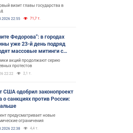
рвый визит главы государства в
ад
71,7 т.
8.2026 22:55
ните Федорова": в городах
ины уже 23-й день подряд
одят массовые митинги с
атами. Фото и видео
ники акций продолжают серию
евных протестов
2,1 т.
26 22:22
т США одобрил законопроект
а о санкциях против России:
дальше
ент предусматривает новые
мические ограничения
4,4 т.
8.2026 22:38