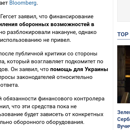
щает
Bloomberg
.
егсет заявил, что финансирование
иления оборонных возможностей в
но разблокировали накануне, однако
TO
 использованию не привел.
 после публичной критики со стороны
а, который возглавляет подкомитет по
ов. Он заявил, что
помощь для Украины
апросы законодателей относительно
ответа.
й обязанности финансового контролера
ил, что эти средства пока не
Зеле
ьзование будет зависеть от конкретных
Серб
льно оборонного оборудования.
Вучи