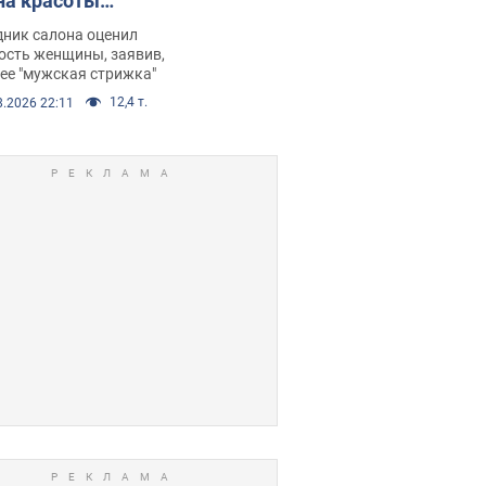
на красоты
рбил женщину
дник салона оценил
е химиотерапии,
ость женщины, заявив,
нее "мужская стрижка"
орелся скандал.
12,4 т.
8.2026 22:11