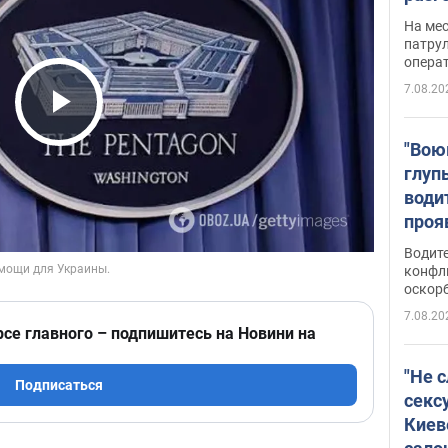
марш
На ме
адми
патрул
опера
Виде
7.08.20
Play Video
"Вою
глуп
води
проя
укра
Водите
попла
конфл
оскорб
Виде
7.08.20
рсе главного – подпишитесь на Новини на
"Не 
Подписаться
секс
Киев