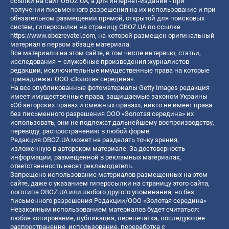
ссылки на сайт OBOZ.UA, а для интернет-изданий - при
получении письменного разрешения на их использование и при
обязательном размещении прямой, открытой для поисковых
систем, гиперссылки на страницу OBOZ.UA по ссылке
https://www.obozrevatel.com
, на которой размещен оригинальный
материал в первом абзаце материала.
Все материалы на этом сайте, в том числе интервью, статьи,
исследования – служебные произведения журналистов
редакции, исключительные имущественные права на которые
принадлежат ООО «Золотая середина».
На все опубликованные фотоматериалы Getty Images редакция
имеет имущественные права, защищаемые законом Украины
«Об авторских правах и смежных правах», никто не имеет права
без письменного разрешения ООО «Золотая середина» их
использовать, они не подлежат дальнейшему воспроизводству,
переводу, распространению в любой форме.
Редакция OBOZ.UA может не разделять точку зрения,
изложенную в авторском материале. За достоверность
информации, размещенной в рекламных материалах,
ответственность несет рекламодатель.
Запрещено использование материалов размещенных на этом
сайте, даже с указанием гиперссылки на страницу этого сайта,
логотипа OBOZ.UA или любого другого упоминания, но без
письменного разрешения Редакции/ООО «Золотая середина»
Незаконным использованием материалов будет считаться:
любое копирование, публикация, перепечатка, последующее
распространение, использование, переработка с