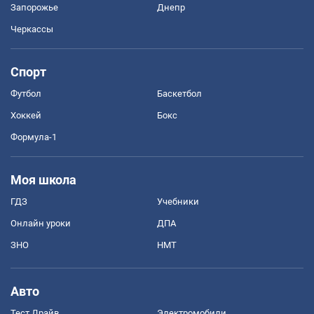
Запорожье
Днепр
Черкассы
Спорт
Футбол
Баскетбол
Хоккей
Бокс
Формула-1
Моя школа
ГДЗ
Учебники
Онлайн уроки
ДПА
ЗНО
НМТ
Авто
Тест Драйв
Электромобили