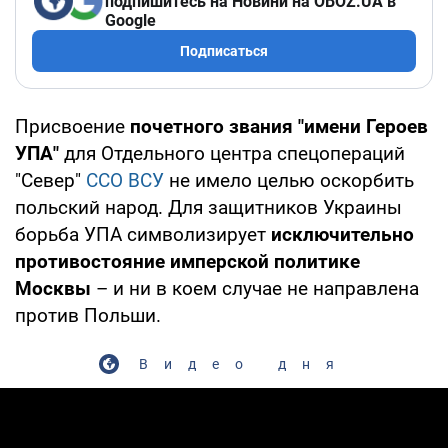
подпишитесь на Новини на OBOZ.UA в
Google
Подписаться
Присвоение
почетного звания "имени Героев
УПА"
для Отдельного центра спецопераций
"Север"
ССО ВСУ
не имело целью оскорбить
польский народ. Для защитников Украины
борьба УПА символизирует
исключительно
противостояние имперской политике
Москвы
– и ни в коем случае не направлена
против Польши.
Видео дня