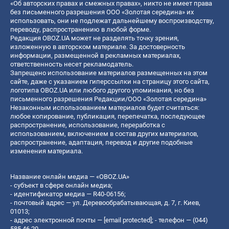
«Об авторских правах и смежных правах», никто не имеет права
без письменного разрешения ООО «Золотая середина» их
использовать, они не подлежат дальнейшему воспроизводству,
переводу, распространению в любой форме.
Редакция OBOZ.UA может не разделять точку зрения,
изложенную в авторском материале. За достоверность
информации, размещенной в рекламных материалах,
ответственность несет рекламодатель.
Запрещено использование материалов размещенных на этом
сайте, даже с указанием гиперссылки на страницу этого сайта,
логотипа OBOZ.UA или любого другого упоминания, но без
письменного разрешения Редакции/ООО «Золотая середина»
Незаконным использованием материалов будет считаться:
любое копирование, публикация, перепечатка, последующее
распространение, использование, переработка с
использованием, включением в состав других материалов,
распространение, адаптация, перевод и другие подобные
изменения материала.
Название онлайн медиа — «OBOZ.UA»
- субъект в сфере онлайн медиа;
- идентификатор медиа — R40-06156;
- почтовый адрес — ул. Деревообрабатывающая, д. 7, г. Киев,
01013;
- адрес электронной почты —
[email protected]
; - телефон — (044)
585 46 20