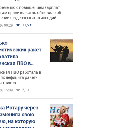
ременно с повышением зарплат
огам правительство объявило об
ении студенческих стипендий
11,5 т.
26 00:29
ько
истических ракет
хватила
инская ПВО в
: в Минобороны
нская ПВО работала в
али цифру
ях дефицита ракет-
ватчиков
5,1 т.
26 15:09
ка Ротару через
изменила свою
ию, на которую