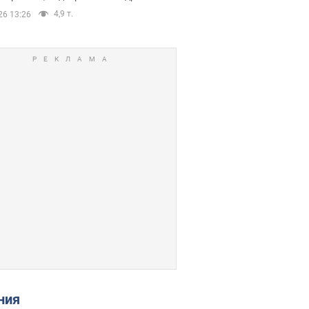
4,9 т.
26 13:26
ения