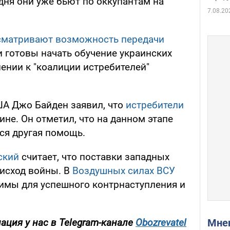
дня они уже бьют по оккупантам на
7.08.20
сматривают возможность передачи
 готовы начать обучение украинских
ении к "коалиции истребителей"
ША Джо Байден заявил, что
истребители
ине. Он отметил, что на данном этапе
ся другая помощь.
ский
считает, что поставки западных
 исход войны. В
Воздушных силах ВСУ
димы для успешного контрнаступления и
Мн
ция у нас в Telegram-канале
Obozrevatel