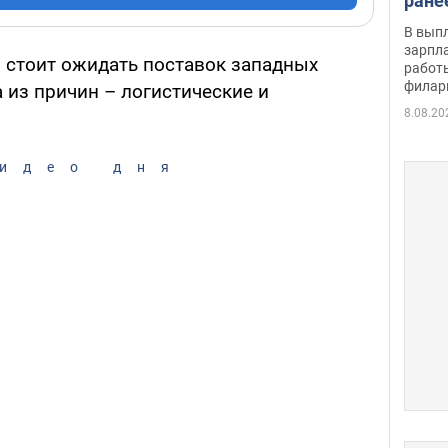
ране
скол
В вып
певи
зарпла
 стоит ожидать поставок западных
работ
филар
 из причин – логистические и
8.08.20
идео дня