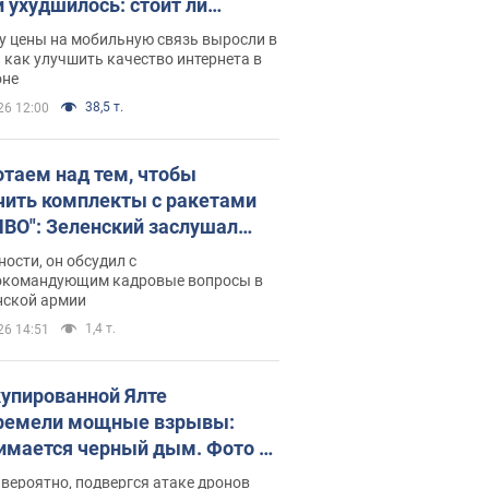
и ухудшилось: стоит ли
ваться на цены
у цены на мобильную связь выросли в
 как улучшить качество интернета в
оне
38,5 т.
26 12:00
отаем над тем, чтобы
чить комплекты с ракетами
ПВО": Зеленский заслушал
ад Драпатого и объявил о
ности, он обсудил с
х мерах
окомандующим кадровые вопросы в
нской армии
1,4 т.
26 14:51
купированной Ялте
ремели мощные взрывы:
имается черный дым. Фото и
о
 вероятно, подвергся атаке дронов