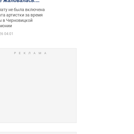
е жаловалась:
ько получала
лату не была включена
ца
та артистки за время
ы в Черновицкой
монии
26 04:01