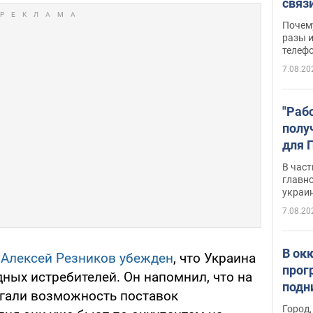
связ
жало
Почем
разы и
телеф
7.08.20
"Раб
полу
для 
докл
В част
новы
главн
украи
7.08.20
В ок
ы
Алексей Резников убежден
, что Украина
прог
адных истребителей. Он напомнил, что на
подн
ргали возможность поставок
виде
Город,