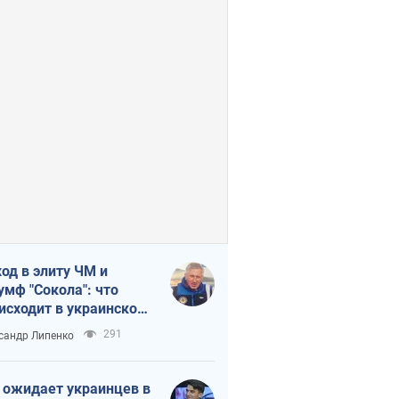
од в элиту ЧМ и
умф "Сокола": что
исходит в украинском
кее
291
сандр Липенко
 ожидает украинцев в