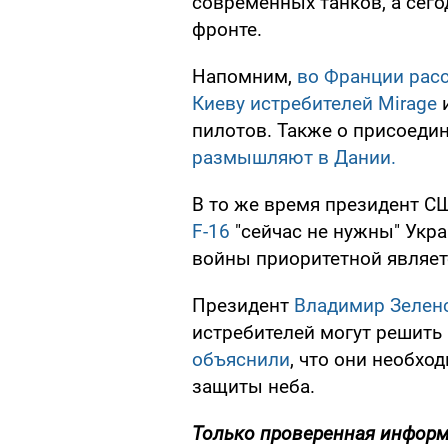
современных танков, а сего
фронте.
Напомним,
во Франции рас
Киеву истребителей Mirage
и
пилотов. Также о присоедин
размышляют в Дании.
В то же время президент С
F-16
"сейчас не нужны" Укра
войны приоритетной являет
Президент
Владимир Зелен
истребителей могут решить
объяснили
, что они необхо
защиты неба.
Только
проверенная информа