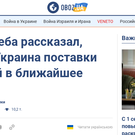
Война в Украине
Война Израиля и Ирана
VENETO
Россий
Важ
ба рассказал,
Украина поставки
й в ближайшее
ики
10,2 т.
С 1 
повы
Читати українською
раск