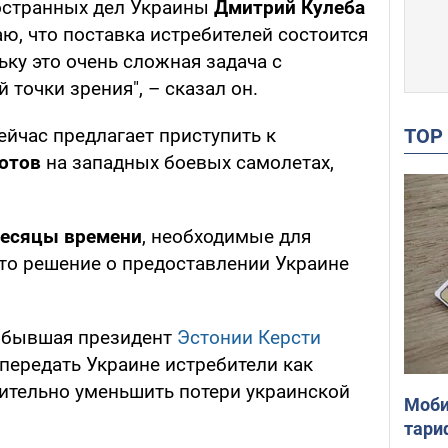
остранных дел Украины
Дмитрий Кулеба
аю, что поставка истребителей состоится
ку это очень сложная задача с
 точки зрения", – сказал он.
TO
ейчас предлагает приступить к
лотов
на западных боевых самолетах,
месяцы времени
, необходимые для
ято решение о предоставлении Украине
 бывшая президент
Эстонии Керсти
передать Украине истребители как
ительно уменьшить потери украинской
Моби
тари