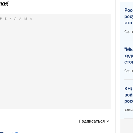
ки!
Рос
рес
кто
дик
Серг
"Мы
худ
сто
отч
Серг
рак
КНД
вой
рос
сев
Алек
Подписаться