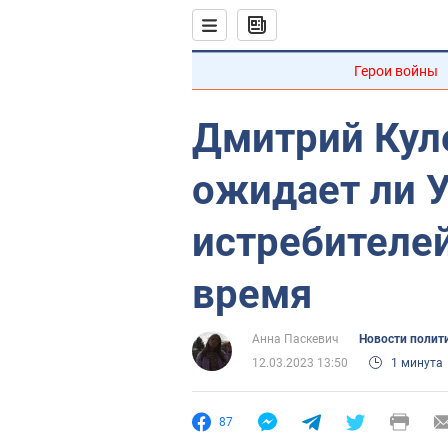
Герои войны
Дмитрий Куле
ожидает ли 
истребителе
время
Анна Паскевич
Новости полит
12.03.2023 13:50
1 минута
87