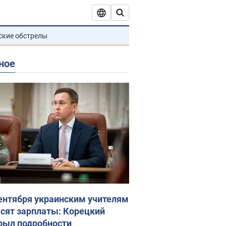
ские обстрелы
ное
сентября украинским учителям
сят зарплаты: Корецкий
рыл подробности