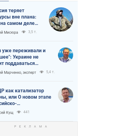
сия теряет
урсы вне плана:
 на самом деле
тует темп войны
3,5 т.
ей Мисюра
 уже переживали и
шее": Украине не
ит поддаваться
аянию из-за
5,4 т.
ей Марченко, эксперт
етного террора
Р как катализатор
ны, или О новом этапе
сийско-
ерокорейского союза
441
сей Кущ