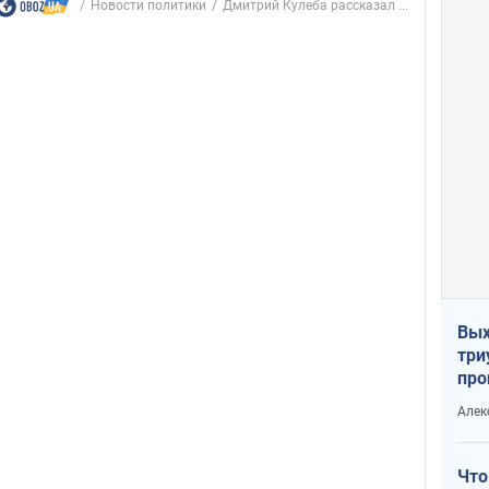
Новости политики
Дмитрий Кулеба рассказал ...
Вых
три
про
хок
Алек
Что