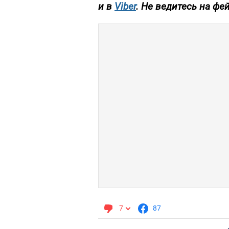
и в
Viber
. Не
ведитесь на фей
7
87