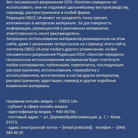
без письменного разрешения ООО «Золотая середина» их
использовать, они не подлежат дальнейшему воспроизводству,
переводу, распространению в любой форме.
Редакция OBOZ.UA может не разделять точку зрения,
изложенную в авторском материале. За достоверность
информации, размещенной в рекламных материалах,
ответственность несет рекламодатель.
Запрещено использование материалов размещенных на этом
сайте, даже с указанием гиперссылки на страницу этого сайта,
логотипа OBOZ.UA или любого другого упоминания, но без
письменного разрешения Редакции/ООО «Золотая середина»
Незаконным использованием материалов будет считаться:
любое копирование, публикация, перепечатка, последующее
распространение, использование, переработка с
использованием, включением в состав других материалов,
распространение, адаптация, перевод и другие подобные
изменения материала.
Название онлайн медиа — «OBOZ.UA»
- субъект в сфере онлайн медиа;
- идентификатор медиа — R40-06156;
- почтовый адрес — ул. Деревообрабатывающая, д. 7, г. Киев,
01013;
- адрес электронной почты —
[email protected]
; - телефон — (044)
585 46 20