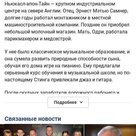
Ньюкасл-апон-Тайн — крупном индустриальном
центре на севере Англии. Отец, Эрнест Мэтью Самнер,
долгие годы работал монтажником в местной
машиностроительной компании. Позднее он приобрел
небольшой молочный магазин. Мать, Одри, работала
парикмахером и медсестрой.
У нее было классическое музыкальное образование, и
она сумела развить природные способности сына,
обучая его дома игре на пианино. Ему предлагали
серьезный курс обучения в музыкальной школе, но по-
настоящему Стинга привлекали джаз и гитара.
После скудных заработков дорожного рабочего и
преподавателя музыки у Стинга появилась
Подробнее
возможность переехать в Лондон и играть
профессионально. Его заметил американский
Связанные новости
барабанщик Стюарт Коуплэнд и убедил его заняться
роком.