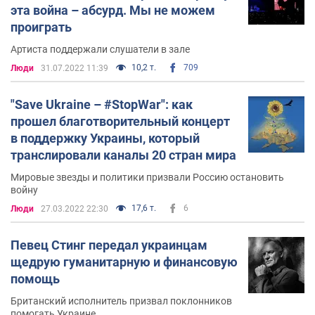
эта война – абсурд. Мы не можем
проиграть
Артиста поддержали слушатели в зале
10,2 т.
709
Люди
31.07.2022 11:39
"Save Ukraine – #StopWar": как
прошел благотворительный концерт
в поддержку Украины, который
транслировали каналы 20 стран мира
Мировые звезды и политики призвали Россию остановить
войну
17,6 т.
6
Люди
27.03.2022 22:30
Певец Стинг передал украинцам
щедрую гуманитарную и финансовую
помощь
Британский исполнитель призвал поклонников
помогать Украине