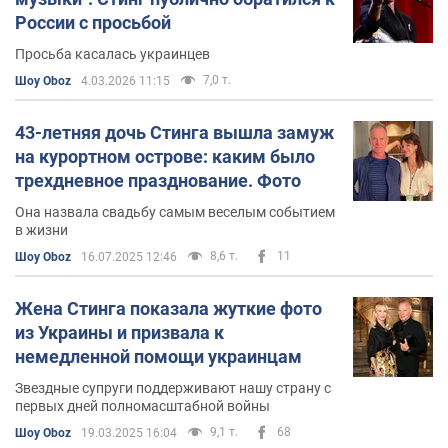
России с просьбой
потерей родителей, и «Ten Summoner»s Tales» (1993)
представили Стинга как зрелого композитора.
Просьба касалась украинцев
7,0 т.
Шоу Oboz
4.03.2026 11:15
В 1987 году после турне с «Blue Turtles Стинг»
записывает альбом «Nothing Like The Sun» (название
43-летняя дочь Стинга вышла замуж
было навеяно строчкой из сонета Шекспира). На
на курортном острове: каким было
альбоме засветились такие звезды, как Эрик Клэптон
трехдневное празднование. Фото
и Марк Нопфлер. Диск вышел осенью 1987 года и
сразу же оказался на верхних строчках хит-парадов по
Она назвала свадьбу самым веселым событием
всему миру. Особенную популярность получила песня
в жизни
«They Dance Alone (Gueca Solo)», написанная Стингом в
8,6 т.
11
Шоу Oboz
16.07.2025 12:46
память о жертвах репрессий в Чили. В 1988 году
музыкант начинает поддерживать деятельность
Жена Стинга показала жуткие фото
организации «Amnesty International», а также заботится
из Украины и призвала к
о судьбе бразильских лесов и проживающих там
немедленной помощи украинцам
индейцев.
Звездные супруги поддерживают нашу страну с
В 1991 году Стинг выпускает автобиографический
первых дней полномасштабной войны
альбом «The Soul Cages», сингл с которого «All This
9,1 т.
68
Шоу Oboz
19.03.2025 16:04