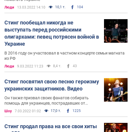
10,1 т.
104
Люди
13.03.2022 14:10
Стинг пообещал никогда не
выступать перед российскими
олигархами: певец потрясен войной в
Украине
В 2016 году он участвовал в частном концерте семьи магната
из РФ
8,4 т.
43
Люди
9.03.2022 11:23
Стинг посвятил свою песню героизму
украинских защитников. Видео
Он также призвал своих фанатов собирать
помощь для украинцев, пострадавших от
путинской агрессии
17,0 т.
1225
Шоу
7.03.2022 01:02
Стинг продал права на все свои хиты