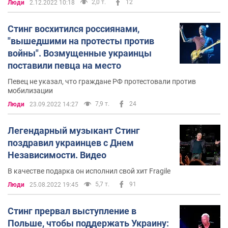
2,0 т.
12
Люди
2.12.2022 10:18
поженились) Труди Стайлер, их детьми и собаками
живет относительно спокойной жизнью в загородном
Стинг восхитился россиянами,
поместье недалеко от Лондона. Стинг признается, что
"вышедшими на протесты против
освоил практику тантрических сексуальных
войны". Возмущенные украинцы
медитаций.
поставили певца на место
После путешествия по бразильским тропическим
Певец не указал, что граждане РФ протестовали против
лесам Стинг стал ярым защитником природы и
мобилизации
учредил вместе с женой Фонд защиты тропических
7,9 т.
24
Люди
23.09.2022 14:27
лесов.
Легендарный музыкант Стинг
поздравил украинцев с Днем
Независимости. Видео
В качестве подарка он исполнил свой хит Fragile
5,7 т.
91
Люди
25.08.2022 19:45
Стинг прервал выступление в
Польше, чтобы поддержать Украину: