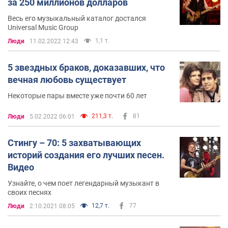
за 250 миллионов долларов
Весь его музыкальный каталог достался
Universal Music Group
1,1 т.
Люди
11.02.2022 12:43
5 звездных браков, доказавших, что
вечная любовь существует
Некоторые пары вместе уже почти 60 лет
211,3 т.
81
Люди
5.02.2022 06:01
Стингу – 70: 5 захватывающих
историй создания его лучших песен.
Видео
Узнайте, о чем поет легендарный музыкант в
своих песнях
12,7 т.
77
Люди
2.10.2021 08:05