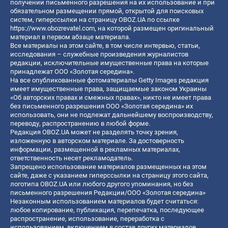
получении письменного разрешения на их использование и при
обязательном размещении прямой, открытой для поисковых
систем, гиперссылки на страницу OBOZ.UA по ссылке
https://www.obozrevatel.com
, на которой размещен оригинальный
материал в первом абзаце материала.
Все материалы на этом сайте, в том числе интервью, статьи,
исследования – служебные произведения журналистов
редакции, исключительные имущественные права на которые
принадлежат ООО «Золотая середина».
На все опубликованные фотоматериалы Getty Images редакция
имеет имущественные права, защищаемые законом Украины
«Об авторских правах и смежных правах», никто не имеет права
без письменного разрешения ООО «Золотая середина» их
использовать, они не подлежат дальнейшему воспроизводству,
переводу, распространению в любой форме.
Редакция OBOZ.UA может не разделять точку зрения,
изложенную в авторском материале. За достоверность
информации, размещенной в рекламных материалах,
ответственность несет рекламодатель.
Запрещено использование материалов размещенных на этом
сайте, даже с указанием гиперссылки на страницу этого сайта,
логотипа OBOZ.UA или любого другого упоминания, но без
письменного разрешения Редакции/ООО «Золотая середина»
Незаконным использованием материалов будет считаться:
любое копирование, публикация, перепечатка, последующее
распространение, использование, переработка с
использованием, включением в состав других материалов,