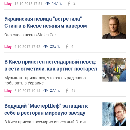
организаторам его российских концертов
14,4 т.
2
Шоу
16.10.2018 17:51
Украинская певица "встретила"
Стинга в Киеве нежным кавером
Она спела песню Stolen Car
23,8 т.
4
Шоу
6.10.2017 17:42
В Киев прилетел легендарный певец:
в сети отметили, как артист постарел
Музыкант признался, что очень рад снова
побывать в Украине
27,4 т.
49
Шоу
6.10.2017 10:14
Ведущий "МастерШеф" затащил к
себе в ресторан мировую звезду
В Киев приехал всемирно известный Стинг