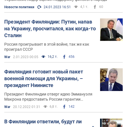
4,1 т.
60
Новости политики
24.01.2023 16:51
Президент Финляндии: Путин, напав
на Украину, просчитался, как когда-то
Сталин
Россия проигрывает в этой войне, так же как
проиграл СССР
16,2 т.
456
War
2.01.2023 00:05
Финляндия готовит новый пакет
военной помощи для Украины, –
президент Ниинисте
Президент Финляндии отверг идею Эммануэля
Макрона предоставить России гарантии
безопасности
6,8 т.
142
War
20.12.2022 01:31
В Финляндии ответили, будут ли