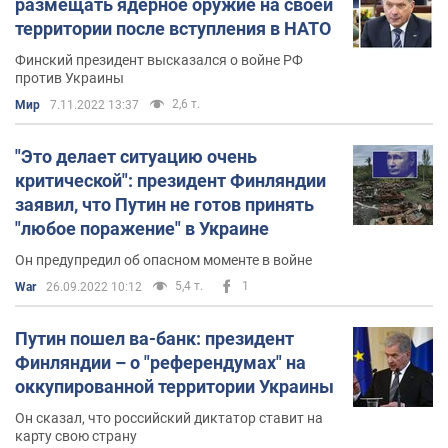
размещать ядерное оружие на своей
территории после вступления в НАТО
Финский президент высказался о войне РФ
против Украины
2,6 т.
Мир
7.11.2022 13:37
"Это делает ситуацию очень
критической": президент Финляндии
заявил, что Путин не готов принять
"любое поражение" в Украине
Он предупредил об опасном моменте в войне
5,4 т.
1
War
26.09.2022 10:12
Путин пошел ва-банк: президент
Финляндии – о "референдумах" на
оккупированной территории Украины
Он сказал, что российский диктатор ставит на
карту свою страну