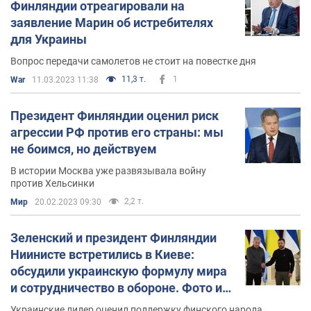
Финляндии отреагировали на
заявление Марин об истребителях
для Украины
Вопрос передачи самолетов не стоит на повестке дня
11,3 т.
1
War
11.03.2023 11:38
Президент Финляндии оценил риск
агрессии РФ против его страны: мы
не боимся, но действуем
В истории Москва уже развязывала войну
против Хельсинки
2,2 т.
Мир
20.02.2023 09:30
Зеленский и президент Финляндии
Ниинисте встретились в Киеве:
обсудили украинскую формулу мира
и сотрудничество в обороне. Фото и
видео
Украинские лидер оценил поддержку финского народа