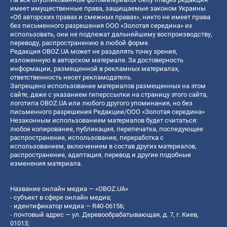
имеет имущественные права, защищаемые законом Украины
«Об авторских правах и смежных правах», никто не имеет права
без письменного разрешения ООО «Золотая середина» их
использовать, они не подлежат дальнейшему воспроизводству,
переводу, распространению в любой форме.
Редакция OBOZ.UA может не разделять точку зрения,
изложенную в авторском материале. За достоверность
информации, размещенной в рекламных материалах,
ответственность несет рекламодатель.
Запрещено использование материалов размещенных на этом
сайте, даже с указанием гиперссылки на страницу этого сайта,
логотипа OBOZ.UA или любого другого упоминания, но без
письменного разрешения Редакции/ООО «Золотая середина»
Незаконным использованием материалов будет считаться:
любое копирование, публикация, перепечатка, последующее
распространение, использование, переработка с
использованием, включением в состав других материалов,
распространение, адаптация, перевод и другие подобные
изменения материала.
Название онлайн медиа — «OBOZ.UA»
- субъект в сфере онлайн медиа;
- идентификатор медиа — R40-06156;
- почтовый адрес — ул. Деревообрабатывающая, д. 7, г. Киев,
01013;