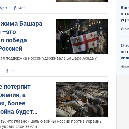
Кре
5,6 т.
482
в т
угр
ежима Башара
лог
Викт
о
ая победа
Отв
Россией
не 
сил
ная поддержка России удерживала Башара Асада у
гос
Нико
.
690
е потерпит
жения, в
я, более
ойна будет
ть, что главной целью войны России против Украины
и украинской земли