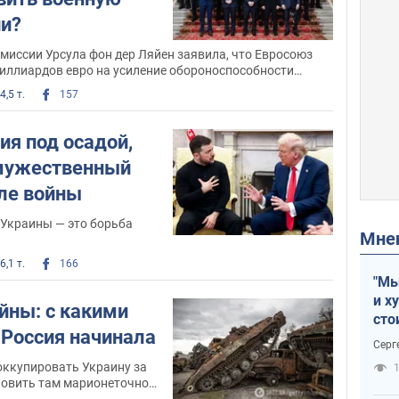
и?
миссии Урсула фон дер Ляйен заявила, что Евросоюз
миллиардов евро на усиление обороноспособности
4,5 т.
157
ия под осадой,
 мужественный
иле войны
 Украины — это борьба
Мн
6,1 т.
166
"Мы
и х
йны: с какими
сто
Россия начинала
отч
Серг
рак
оккупировать Украину за
1
новить там марионеточное