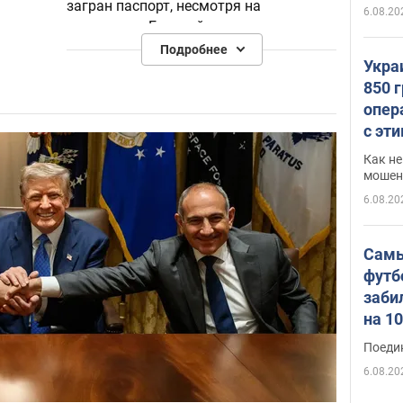
загран паспорт, несмотря на
6.08.20
резолюцию Европейского парламента.
Подробнее
Укра
850 
опер
с эт
Как не
мошен
6.08.20
Самы
футб
заби
на 1
Виде
Поеди
6.08.20