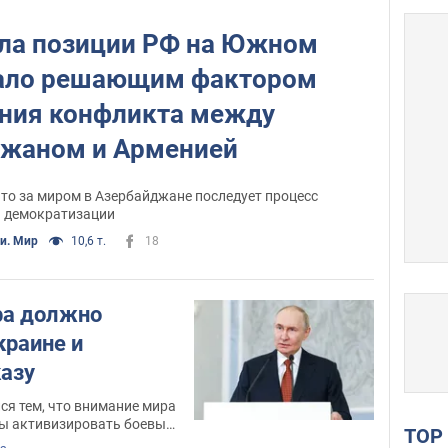
ила позиции РФ на Южном
стало решающим фактором
ания конфликта между
жаном и Арменией
что за миром в Азербайджане последует процесс
демократизации
и. Мир
10,6 т.
18
ра должно
краине и
азу
ся тем, что внимание мира
бы активизировать боевые
TO