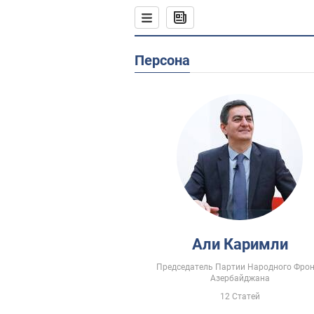
Персона
Али Каримли
Председатель Партии Народного Фро
Азербайджана
12 Статей