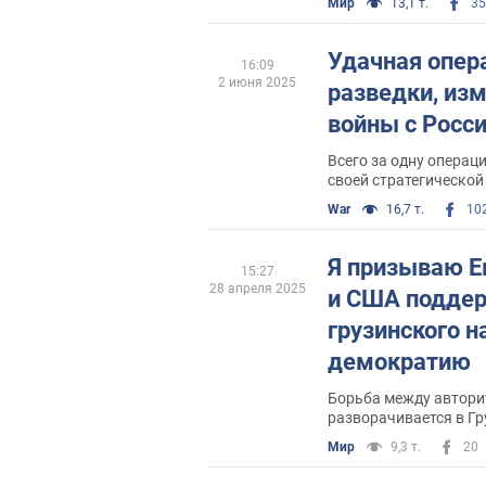
Мир
13,1 т.
35
Удачная опер
16:09
2 июня 2025
разведки, из
войны с Росс
Всего за одну операц
своей стратегической
угрожала всему миру
War
16,7 т.
10
Я призываю Е
15:27
28 апреля 2025
и США поддер
грузинского н
демократию
Борьба между автори
разворачивается в Гр
Грузии, но и для суд
Мир
9,3 т.
20