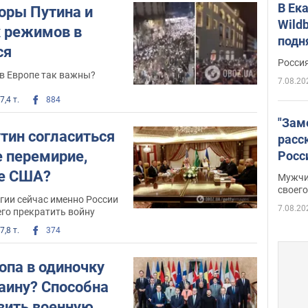
В Ек
оры Путина и
Wildb
 режимов в
подн
ся
Росси
 в Европе так важны?
7.08.20
7,4 т.
884
"Зам
тин согласиться
расс
е перемирие,
Росс
Фото
е США?
Мужчи
своего
егии сейчас именно России
7.08.20
го прекратить войну
7,8 т.
374
опа в одиночку
аину? Способна
овить военную