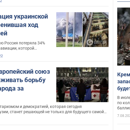
2
ация украинской
менившая ход
ией
ию Россия потеряла 34%
 авиации, которой
22
вропейский союз
Крем
живать борьбу
запа
арода за
буде
В июле
по ко
таризмом и демократией, которая сегодня
балли
узии, станет решающей не только для будущего самой
7.08.20
ьбы всего Южного Кавказа