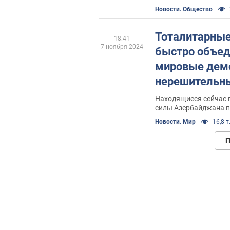
Новости. Общество
Тоталитарные
18:41
7 ноября 2024
быстро объед
мировые дем
нерешительны
злом?
Находящиеся сейчас 
силы Азербайджана 
Новости. Мир
16,8 т
П