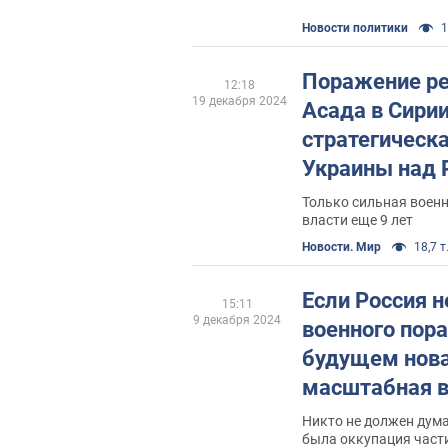
Новости политики
1
Поражение р
12:18
19 декабря 2024
Асада в Сирии –эт
стратегическ
Украины над 
Только сильная воен
власти еще 9 лет
Новости. Мир
18,7 т
Если Россия н
15:11
9 декабря 2024
военного пора
будущем нова
масштабная в
неизбежна
Никто не должен дума
была оккупация част