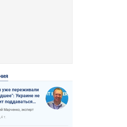
ения
 уже переживали
удшее": Украине не
ит поддаваться
аянию из-за
ей Марченко, эксперт
етного террора
,4 т.