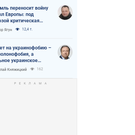
мль переносит войну
ыл Европы: под
озой критическая
истика
12,4 т.
ор Ягун
ет на украинофобию –
полонофобия, а
ьное украинское
ударство
162
лай Княжицкий