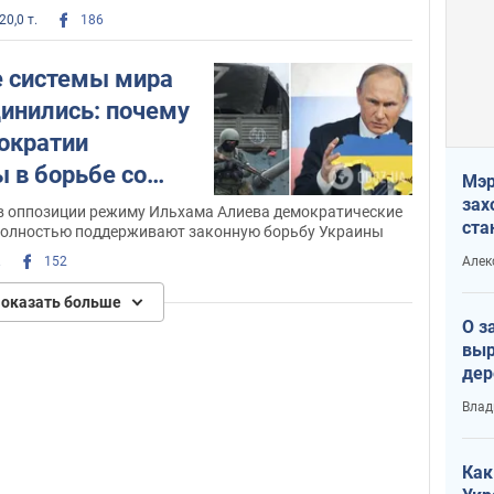
20,0 т.
186
 системы мира
инились: почему
ократии
 в борьбе со
Мэр
зах
в оппозиции режиму Ильхама Алиева демократические
ста
полностью поддерживают законную борьбу Украины
и н
Алек
.
152
рей
оказать больше
О з
выр
дер
что
Влад
Тер
Как