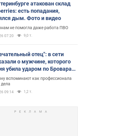
атеринбурге атакован склад
erries: есть попадания,
ялся дым. Фото и видео
янам не помогла даже работа ПВО
9,0 т.
26 07:20
ечательный отец": в сети
казали о мужчине, которого
ия убила ударом по Броварам.
ну вспоминают как профессионала
 дела
1,2 т.
26 09:14