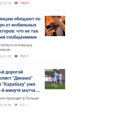
150,3 т.
26 22:58
инцам обещают по
грн от мобильных
аторов: что не так
ими сообщениями
 попасть в ловушку
ников
15,1 т.
26 21:02
й дорогой
олист "Динамо"
л "Карабаху" уже
0-й минуте матча.
о
нок проходит в Польше
6,5 т.
26 20:48