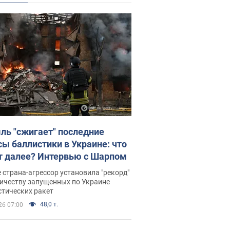
ль "сжигает" последние
сы баллистики в Украине: что
т далее? Интервью с Шарпом
 страна-агрессор установила "рекорд"
личеству запущенных по Украине
стических ракет
48,0 т.
26 07:00