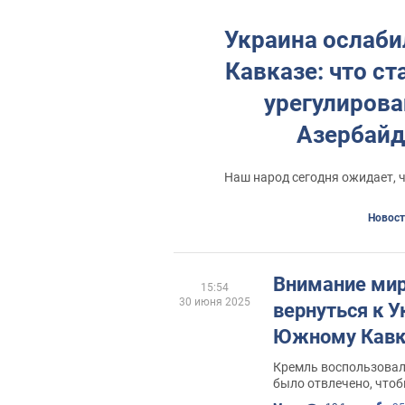
Украина ослаб
Кавказе: что 
урегулиров
Азербайд
Наш народ сегодня ожидает, 
Новост
Внимание ми
15:54
30 июня 2025
вернуться к У
Южному Кавк
Кремль воспользовал
было отвлечено, что
действия в Украине