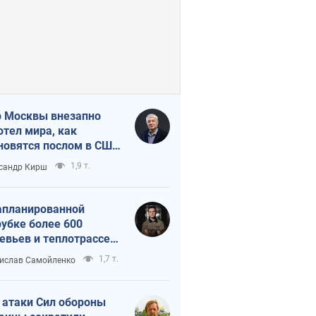
 Москвы внезапно
отел мира, как
новятся послом в США
овые украинские топ-
1,9 т.
сандр Кирш
тинги
апланированной
убке более 600
евьев и теплотрассе:
 происходит на
1,7 т.
ислав Самойленко
емках в Киеве
 атаки Сил обороны