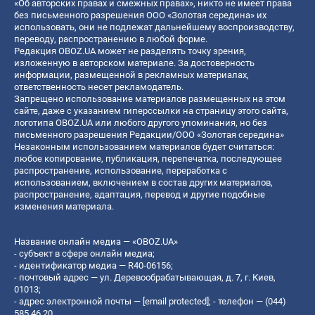
«Об авторских правах и смежных правах», никто не имеет права
без письменного разрешения ООО «Золотая середина» их
использовать, они не подлежат дальнейшему воспроизводству,
переводу, распространению в любой форме.
Редакция OBOZ.UA может не разделять точку зрения,
изложенную в авторском материале. За достоверность
информации, размещенной в рекламных материалах,
ответственность несет рекламодатель.
Запрещено использование материалов размещенных на этом
сайте, даже с указанием гиперссылки на страницу этого сайта,
логотипа OBOZ.UA или любого другого упоминания, но без
письменного разрешения Редакции/ООО «Золотая середина»
Незаконным использованием материалов будет считаться:
любое копирование, публикация, перепечатка, последующее
распространение, использование, переработка с
использованием, включением в состав других материалов,
распространение, адаптация, перевод и другие подобные
изменения материала.
Название онлайн медиа — «OBOZ.UA»
- субъект в сфере онлайн медиа;
- идентификатор медиа — R40-06156;
- почтовый адрес — ул. Деревообрабатывающая, д. 7, г. Киев,
01013;
- адрес электронной почты —
[email protected]
; - телефон — (044)
585 46 20