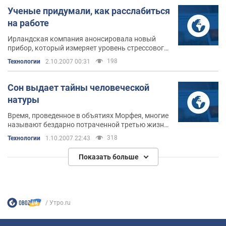
Ученые придумали, как расслабиться
на работе
Ирландская компания анонсировала новый
прибор, который измеряет уровень стрессового
состояния и помогает побороть его при помощи
198
Технологии
2.10.2007 00:31
расслабляющих игр.
Сон выдает тайны человеческой
натуры
Время, проведенное в объятиях Морфея, многие
называют бездарно потраченной третью жизни.
Другие - свободой подсознания или тем
318
Технологии
1.10.2007 22:43
временем, когда духовное в человеке
преобладает над материальным.
Показать больше
Утро.ru