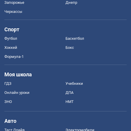
Запорожье
Днепр
Черкассы
Спорт
Футбол
Баскетбол
Хоккей
Бокс
Формула-1
Моя школа
ГДЗ
Учебники
Онлайн уроки
ДПА
ЗНО
НМТ
Авто
Тест Драйв
Электромобили