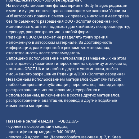
принадлежат ООО «Золотая середина».
На все опубликованные фотоматериалы Getty Images редакция
имеет имущественные права, защищаемые законом Украины
«Об авторских правах и смежных правах», никто не имеет права
без письменного разрешения ООО «Золотая середина» их
использовать, они не подлежат дальнейшему воспроизводству,
переводу, распространению в любой форме.
Редакция OBOZ.UA может не разделять точку зрения,
изложенную в авторском материале. За достоверность
информации, размещенной в рекламных материалах,
ответственность несет рекламодатель.
Запрещено использование материалов размещенных на этом
сайте, даже с указанием гиперссылки на страницу этого сайта,
логотипа OBOZ.UA или любого другого упоминания, но без
письменного разрешения Редакции/ООО «Золотая середина»
Незаконным использованием материалов будет считаться:
любое копирование, публикация, перепечатка, последующее
распространение, использование, переработка с
использованием, включением в состав других материалов,
распространение, адаптация, перевод и другие подобные
изменения материала.
Название онлайн медиа — «OBOZ.UA»
- субъект в сфере онлайн медиа;
- идентификатор медиа — R40-06156;
- почтовый адрес — ул. Деревообрабатывающая, д. 7, г. Киев,