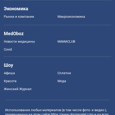
Экономика
Рынки и компании
Mакроэкономика
MedOboz
Новости медицины
MAMACLUB
Covid
Шоу
Афиша
Сплетни
Красота
Мода
Женский Журнал
Использование любых материалов (в том числе фото- и видео-),
размещенных на этом сайте
https://www.obozrevatel.com
и на всех