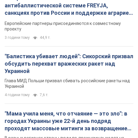
антибаллистической системе FREYJA,
санкциях против России и поддержке аграриев.
Видео
Европейские партнеры присоединяются к совместному
проекту
3 години тому
44,9 т.
"Балистика убивает людей": Сикорский призвал
обсудить перехват вражеских ракет над
Украиной
Глава МИД Польши призвал сбивать российские ракеты над
Украиной
4 години тому
7,6 т.
"Мама учила меня, что отчаяние — это зло": в
городах Украины уже 22-й день подряд
проходят массовые митинги за возвращение
Федорова. Фото и видео
В разных регионах страны люди по-прежнему выходят на