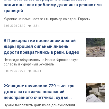
полигоны: как проблему джипинга решают за
границей
Украине не помешает взять пример со стран Европы
8.08.2026 05:10
2,5 т.
В Прикарпатье после аномальной
жары прошел сильный ливень:
дороги превратились в реки. Видео
Непогода обрушилась на Ивано-Франковскую
область и курортный Буковель
8.08.2026 09:27
36,5 т.
Женщине начислили 729 тыс. грн
долга за газ из-за показаний
неисправного счетчика: судья
вынес неожиданное решение
Нужно ли платить долг из-за доначисления