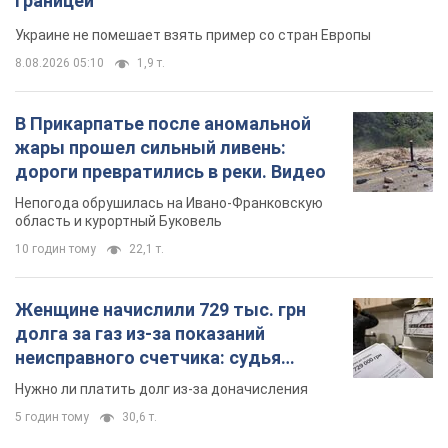
границей
Украине не помешает взять пример со стран Европы
8.08.2026 05:10
1,9 т.
В Прикарпатье после аномальной
жары прошел сильный ливень:
дороги превратились в реки. Видео
Непогода обрушилась на Ивано-Франковскую
область и курортный Буковель
10 годин тому
22,1 т.
Женщине начислили 729 тыс. грн
долга за газ из-за показаний
неисправного счетчика: судья
вынес неожиданное решение
Нужно ли платить долг из-за доначисления
5 годин тому
30,6 т.