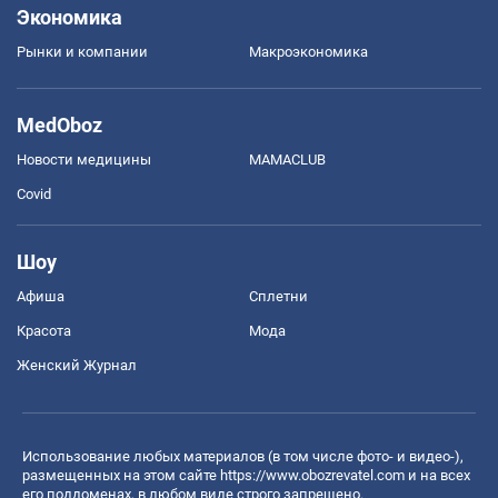
Экономика
Рынки и компании
Mакроэкономика
MedOboz
Новости медицины
MAMACLUB
Covid
Шоу
Афиша
Сплетни
Красота
Мода
Женский Журнал
Использование любых материалов (в том числе фото- и видео-),
размещенных на этом сайте
https://www.obozrevatel.com
и на всех
его поддоменах, в любом виде строго запрещено.