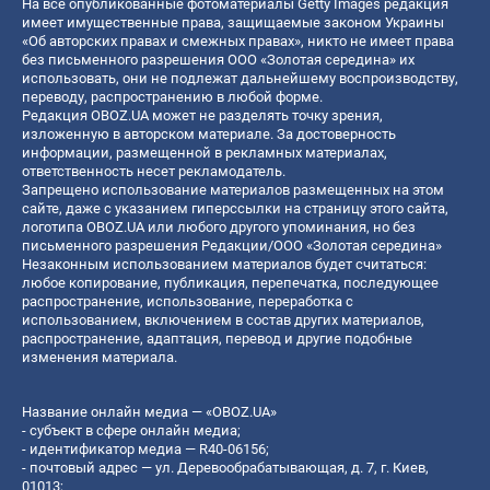
На все опубликованные фотоматериалы Getty Images редакция
имеет имущественные права, защищаемые законом Украины
«Об авторских правах и смежных правах», никто не имеет права
без письменного разрешения ООО «Золотая середина» их
использовать, они не подлежат дальнейшему воспроизводству,
переводу, распространению в любой форме.
Редакция OBOZ.UA может не разделять точку зрения,
изложенную в авторском материале. За достоверность
информации, размещенной в рекламных материалах,
ответственность несет рекламодатель.
Запрещено использование материалов размещенных на этом
сайте, даже с указанием гиперссылки на страницу этого сайта,
логотипа OBOZ.UA или любого другого упоминания, но без
письменного разрешения Редакции/ООО «Золотая середина»
Незаконным использованием материалов будет считаться:
любое копирование, публикация, перепечатка, последующее
распространение, использование, переработка с
использованием, включением в состав других материалов,
распространение, адаптация, перевод и другие подобные
изменения материала.
Название онлайн медиа — «OBOZ.UA»
- субъект в сфере онлайн медиа;
- идентификатор медиа — R40-06156;
- почтовый адрес — ул. Деревообрабатывающая, д. 7, г. Киев,
01013;