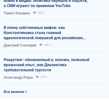
Война и медиа: политика перешла в соцсети,
а СМИ играют по правилам YouTube
Павел Казарин
3,0 т.
В плену собственных мифов: как
Константиновка стала главной
идеологической ловушкой для российских
оккупантов
Дмитрий Снегирев
6,4 т.
Рекрутинг: обновленный и, похоже, полезный
вражеский опыт, или Диалектика
требовательной трусости
Александр Кирш
5,3 т.
Все мнения